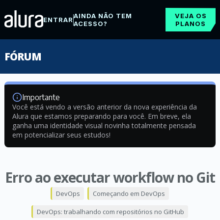
AINDA NÃO TEM
VEJA OS
ENTRAR
ACESSO?
PLANOS
FÓRUM
Importante
Você está vendo a versão anterior da nova experiência da
Alura que estamos preparando para você. Em breve, ela
ganha uma identidade visual novinha totalmente pensada
em potencializar seus estudos!
Erro ao executar workflow no Git
DevOps
Começando em DevOps
DevOps: trabalhando com repositórios no GitHub