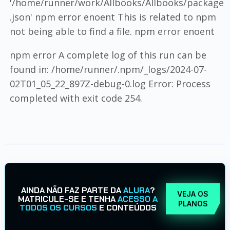
'/home/runner/work/Allbooks/Allbooks/package
.json' npm error enoent This is related to npm
not being able to find a file. npm error enoent
npm error A complete log of this run can be
found in: /home/runner/.npm/_logs/2024-07-
02T01_05_22_897Z-debug-0.log Error: Process
completed with exit code 254.
AINDA NÃO FAZ PARTE DA
ALURA
?
VEJA OS
MATRICULE-SE E TENHA
ACESSO A
PLANOS
TODOS OS CURSOS
E CONTEÚDOS