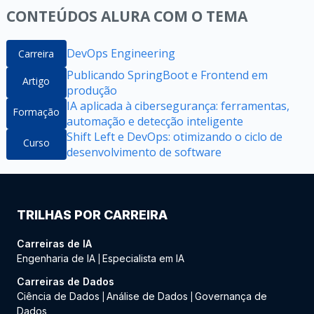
CONTEÚDOS ALURA COM O TEMA
DevOps Engineering
Carreira
Publicando SpringBoot e Frontend em
Artigo
produção
IA aplicada à cibersegurança: ferramentas,
Formação
automação e detecção inteligente
Shift Left e DevOps: otimizando o ciclo de
Curso
desenvolvimento de software
TRILHAS POR CARREIRA
Carreiras de IA
Engenharia de IA
Especialista em IA
|
Carreiras de Dados
Ciência de Dados
Análise de Dados
Governança de
|
|
Dados