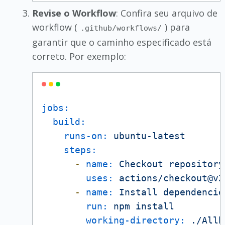
Revise o Workflow
: Confira seu arquivo de
workflow (
) para
.github/workflows/
garantir que o caminho especificado está
correto. Por exemplo:
jobs:
build:
runs-on:
ubuntu-latest
steps:
-
name:
Checkout
repository
uses:
actions/checkout@v2
-
name:
Install
dependencie
run:
npm
install
working-directory:
./Allb