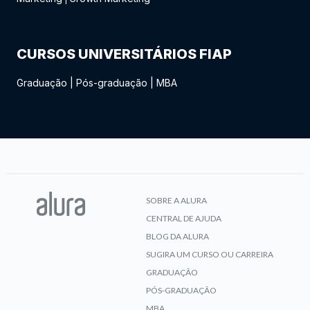
CURSOS UNIVERSITÁRIOS FIAP
Graduação
|
Pós-graduação
|
MBA
SOBRE A ALURA
CENTRAL DE AJUDA
BLOG DA ALURA
SUGIRA UM CURSO OU CARREIRA
GRADUAÇÃO
PÓS-GRADUAÇÃO
MBA