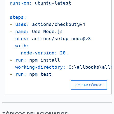
runs-on:
ubuntu-latest
steps:
-
uses:
actions/checkout@v4
-
name:
Use
Node.js
uses:
actions/setup-node@v3
with:
node-version:
20
.
-
run:
npm
install
working-directory:
C:\allbooks\allb
-
run:
npm
test
COPIAR CÓDIGO
TÓPICOS RELACIONADOS