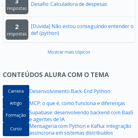
3
Desafio: Calculadora de despesas
respostas
2
[Dúvida] Não estou conseguindo entender o
def (python)
respostas
Mostrar mais tópicos
CONTEÚDOS ALURA COM O TEMA
Desenvolvimento Back-End Python
Carreira
MCP: o que é, como funciona e diferenças
Artigo
Supabase: desenvolvendo backend com BaaS
Formação
e agentes de IA
Mensageria com Python e Kafka: integração
Curso
assíncrona em sistemas distribuídos