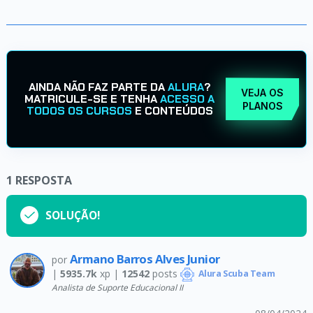
AINDA NÃO FAZ PARTE DA
ALURA
?
VEJA OS
MATRICULE-SE E TENHA
ACESSO A
PLANOS
TODOS OS CURSOS
E CONTEÚDOS
1
RESPOSTA
SOLUÇÃO!
Armano Barros Alves Junior
por
|
5935.7k
xp |
12542
posts
Alura Scuba Team
Analista de Suporte Educacional II