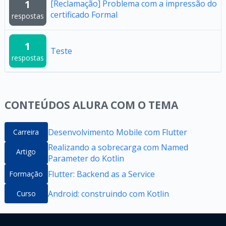
1
[Reclamação] Problema com a impressão do
certificado Formal
respostas
1
Teste
respostas
CONTEÚDOS ALURA COM O TEMA
Desenvolvimento Mobile com Flutter
Carreira
Realizando a sobrecarga com Named
Artigo
Parameter do Kotlin
Flutter: Backend as a Service
Formação
Android: construindo com Kotlin
Curso