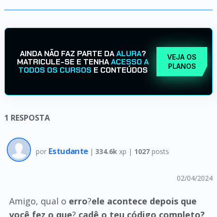
AINDA NÃO FAZ PARTE DA
ALURA
?
VEJA OS
MATRICULE-SE E TENHA
ACESSO A
PLANOS
TODOS OS CURSOS
E CONTEÚDOS
1
RESPOSTA
Estudante
por
|
334.6k
xp |
1027
posts
02/04/2024
Amigo, qual o
erro
?
ele acontece depois que
você fez o que
?
cadê o teu código completo?