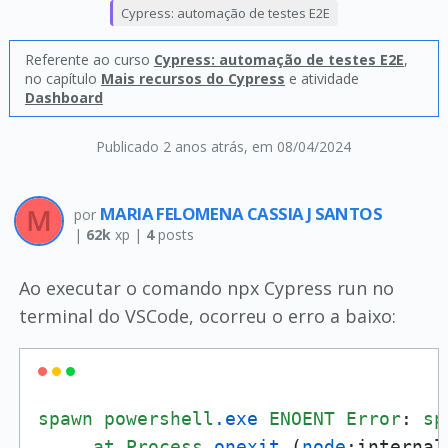
Cypress: automação de testes E2E
Referente ao curso
Cypress: automação de testes E2E
,
no capítulo
Mais recursos do Cypress
e atividade
Dashboard
Publicado 2 anos atrás
, em 08/04/2024
MARIA FELOMENA CASSIA J SANTOS
por
|
62k
xp |
4
posts
Ao executar o comando npx Cypress run no
terminal do VSCode, ocorreu o erro a baixo:
spawn
powershell
.exe
ENOENT
Error
: 
sp
at
Process
.onexit
 (
node
:internal