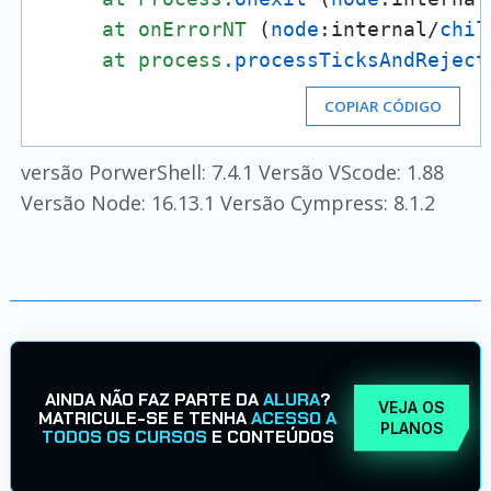
at
onErrorNT
 (
node
:internal/
chil
at
process
.processTicksAndReject
COPIAR CÓDIGO
versão PorwerShell: 7.4.1 Versão VScode: 1.88
Versão Node: 16.13.1 Versão Cympress: 8.1.2
AINDA NÃO FAZ PARTE DA
ALURA
?
VEJA OS
MATRICULE-SE E TENHA
ACESSO A
PLANOS
TODOS OS CURSOS
E CONTEÚDOS