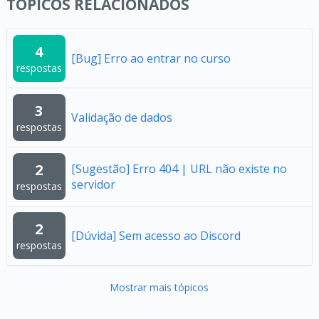
TÓPICOS RELACIONADOS
4
[Bug] Erro ao entrar no curso
respostas
3
Validação de dados
respostas
2
[Sugestão] Erro 404 | URL não existe no
servidor
respostas
2
[Dúvida] Sem acesso ao Discord
respostas
Mostrar mais tópicos