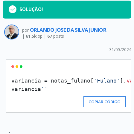
SOLUÇÃO!
ORLANDO JOSE DA SILVA JUNIOR
por
|
61.5k
xp |
67
posts
31/05/2024
variancia = notas_fulano[
'Fulano'
].
va
variancia
``
COPIAR CÓDIGO