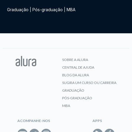
Graduação
|
Pós-graduação
|
MBA
SOBRE A ALURA
CENTRAL DE AJUDA
BLOG DA ALURA
SUGIRA UM CURSO OU CARREIRA
GRADUAÇÃO
PÓS-GRADUAÇÃO
MBA
ACOMPANHE-NOS
APPS