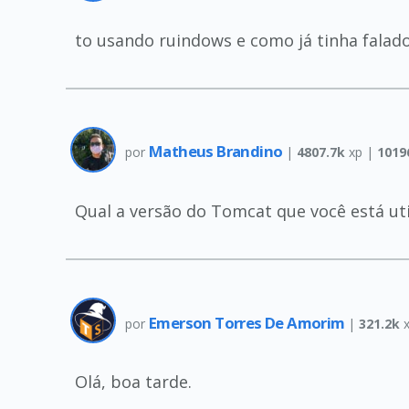
to usando ruindows e como já tinha falad
Matheus Brandino
por
|
4807.7k
xp |
1019
Qual a versão do Tomcat que você está uti
Emerson Torres De Amorim
por
|
321.2k
x
Olá, boa tarde.