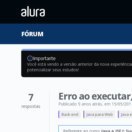
FÓRUM
Importante
Você está vendo a versão anterior da nova experiênci
potencializar seus estudos!
Erro ao executar,
7
Publicado 9 anos atrás
, em 15/05/201
respostas
Back-end
Java para Web
Java e
Referente ao curso
Java e JSF I: 