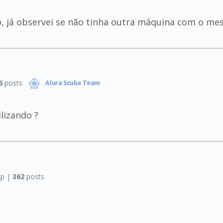
o, já observei se não tinha outra máquina com o me
6
posts
Alura Scuba Team
lizando ?
p |
362
posts