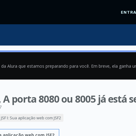
ENTR
a da Alura que estamos preparando para você. Em breve, ela ganha 
 A porta 8080 ou 8005 já está s
7
 JSF I: Sua aplicação web com JSF2
Sua aplicação web com JSF2