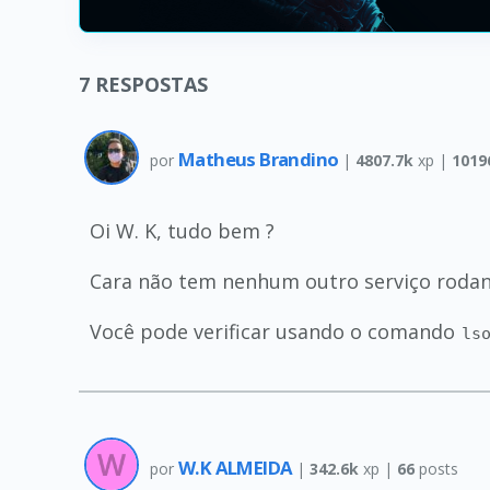
7
RESPOSTAS
Matheus Brandino
por
|
4807.7k
xp |
1019
Oi W. K, tudo bem ?
Cara não tem nenhum outro serviço rodan
Você pode verificar usando o comando
ls
W.K ALMEIDA
por
|
342.6k
xp |
66
posts