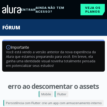
AINDA NÃO TEM
VEJA OS
ENTRAR
ACESSO?
PLANOS
FÓRUM
Importante
Você está vendo a versão anterior da nova experiência da
Alura que estamos preparando para você. Em breve, ela
ganha uma identidade visual novinha totalmente pensada
em potencializar seus estudos!
erro ao descomentar o assets
Mobile
Flutter
Persistência com Flutter: crie um app com armazenamento interno