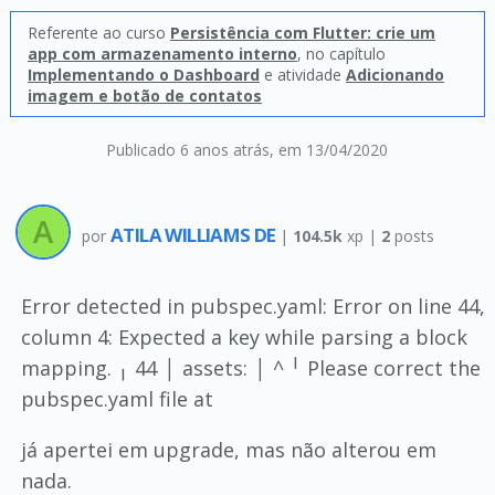
Referente ao curso
Persistência com Flutter: crie um
app com armazenamento interno
, no capítulo
Implementando o Dashboard
e atividade
Adicionando
imagem e botão de contatos
Publicado 6 anos atrás
, em 13/04/2020
ATILA WILLIAMS DE
por
|
104.5k
xp |
2
posts
Error detected in pubspec.yaml: Error on line 44,
column 4: Expected a key while parsing a block
mapping. ╷ 44 │ assets: │ ^ ╵ Please correct the
pubspec.yaml file at
já apertei em upgrade, mas não alterou em
nada.