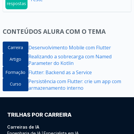
respostas
CONTEÚDOS ALURA COM O TEMA
Desenvolvimento Mobile com Flutter
Carreira
Realizando a sobrecarga com Named
Artigo
Parameter do Kotlin
Flutter: Backend as a Service
Formação
Persistência com Flutter: crie um app com
Curso
armazenamento interno
TRILHAS POR CARREIRA
Carreiras de IA
Engenharia de IA
Especialista em IA
|