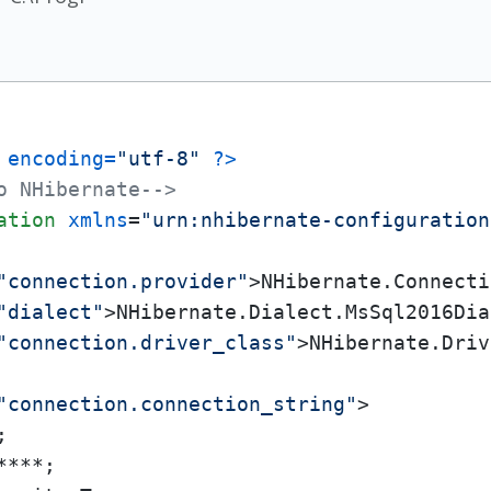
 encoding=
"utf-8"
 ?>
o NHibernate-->
ation
xmlns
=
"urn:nhibernate-configuration
"connection.provider"
>
NHibernate.Connecti
"dialect"
>
NHibernate.Dialect.MsSql2016Dia
"connection.driver_class"
>
NHibernate.Driv
"connection.connection_string"
>


***;
