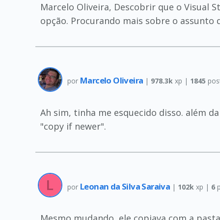
Marcelo Oliveira, Descobrir que o Visual
opção. Procurando mais sobre o assunto d
Marcelo Oliveira
por
|
978.3k
xp |
1845
pos
Ah sim, tinha me esquecido disso. além d
"copy if newer".
Leonan da Silva Saraiva
por
|
102k
xp |
6
p
Mesmo mudando, ele copiava com a pasta 