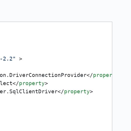
-2.2"
 >
on.DriverConnectionProvider
</
property
>
lect
</
property
>
er.SqlClientDriver
</
property
>