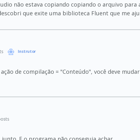
 Studio não estava copiando copiando o arquivo para
escobri que exite uma biblioteca Fluent que me aj
ts
Instrutor
a ação de compilação = "Conteúdo", você deve mudar
osts
junto. E o programa não conseguia achar.