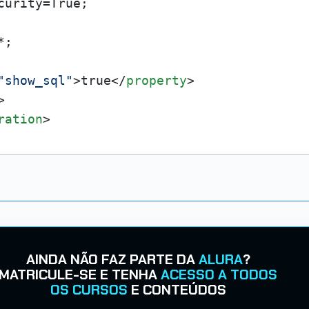
urity=True;

;

"show_sql"
>
true
</
property
>
>
ration
>
AINDA NÃO FAZ PARTE DA
ALURA
?
MATRICULE-SE E TENHA
ACESSO A TODOS
OS CURSOS
E CONTEÚDOS