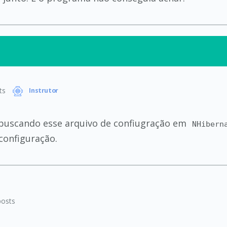
ts
Instrutor
 buscando esse arquivo de confiugração em
NHibern
configuração.
osts