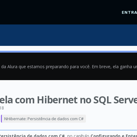
ENTR
a da Alura que estamos preparando para você. Em breve, ela ganha 
bela com Hibernet no SQL Serv
18
NHibernate: Persistência de dados com C#
Persistência de dados com C#
, no capítulo
Configurando e Ente