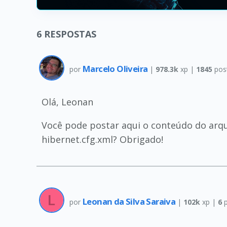
6
RESPOSTAS
Marcelo Oliveira
por
|
978.3k
xp |
1845
pos
Olá, Leonan
Você pode postar aqui o conteúdo do arqui
hibernet.cfg.xml? Obrigado!
Leonan da Silva Saraiva
por
|
102k
xp |
6
p