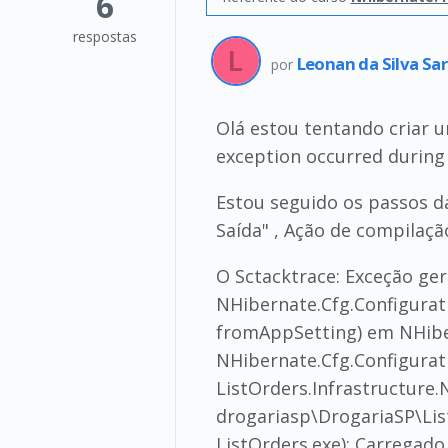
6
respostas
Leonan da Silva Sa
por
Olá estou tentando criar 
exception occurred during 
Estou seguido os passos da
Saída" , Ação de compilaçã
O Sctacktrace: Exceção ge
NHibernate.Cfg.Configurat
fromAppSetting) em NHibe
NHibernate.Cfg.Configurat
ListOrders.Infrastructure
drogariasp\DrogariaSP\List
ListOrders.exe): Carregado