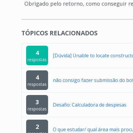
Obrigado pelo retorno, como conseguir re
TÓPICOS RELACIONADOS
4
[Dúvida] Unable to locate construc
respostas
4
não consigo fazer submissão do bo
respostas
3
Desafio: Calculadora de despesas
respostas
2
O que estudar/ qual área mais proc