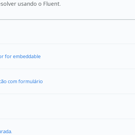
solver usando o Fluent.
tor for embeddable
tão com formulário
urada.