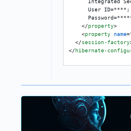
      Integrated Sec
      User ID=****;

      Password=*****
</
property
>
<
property
name
=
</
session-factory
</
hibernate-configu