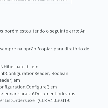
s porém estou tendo o seguinte erro: An
r sempre na opção "copiar para diretório de
 NHibernate.dll em
 hbConfigurationReader, Boolean
eader) em
onfiguration.Configure() em
rs\leonan.saraiva\Documents\devops-
"ListOrders.exe" (CLR v4.0.30319: