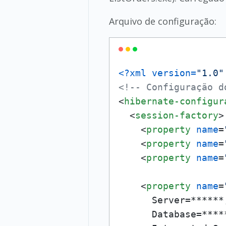
Arquivo de configuração:
<?xml version=
"1.0"
<!-- Configuração d
<
hibernate-configur
<
session-factory
>
<
property
name
=
<
property
name
=
<
property
name
=
<
property
name
=
      Server=******;
      Database=*****