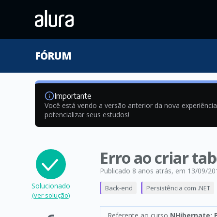
FÓRUM
Importante
Você está vendo a versão anterior da nova experiênci
potencializar seus estudos!
Erro ao criar ta
Publicado 8 anos atrás
, em 13/09/20
Solucionado
Back-end
Persistência com .NET
(ver solução)
Referente ao curso
NHibernate: 