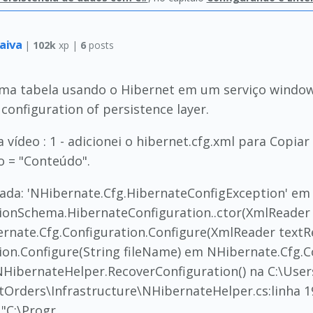
raiva
|
102k
xp |
6
posts
uma tabela usando o Hibernet em um serviço window
configuration of persistence layer.
 vídeo : 1 - adicionei o hibernet.cfg.xml para Copia
o = "Conteúdo".
rada: 'NHibernate.Cfg.HibernateConfigException' em
ionSchema.HibernateConfiguration..ctor(XmlReader
rnate.Cfg.Configuration.Configure(XmlReader textR
ion.Configure(String fileName) em NHibernate.Cfg.C
.NHibernateHelper.RecoverConfiguration() na C:\Use
Orders\Infrastructure\NHibernateHelper.cs:linha 19 
 "C:\Progr