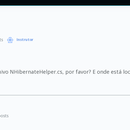
ts
Instrutor
vo NHibernateHelper.cs, por favor? E onde está loc
osts