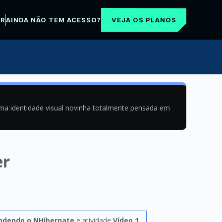
VEJA OS PLANOS
AR
AINDA NÃO TEM ACESSO?
uma identidade visual novinha totalmente pensada em
er
ndendo o NHibernate
e atividade
Vídeo 1