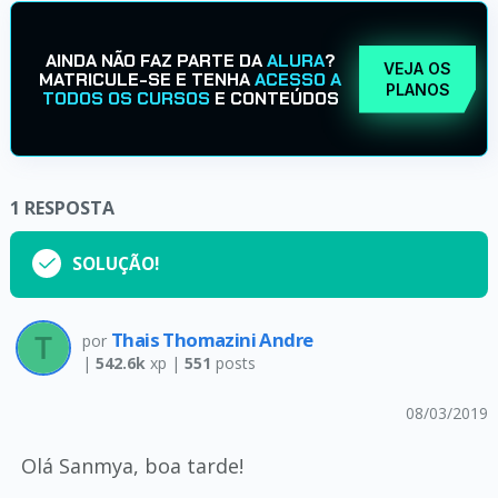
AINDA NÃO FAZ PARTE DA
ALURA
?
VEJA OS
MATRICULE-SE E TENHA
ACESSO A
PLANOS
TODOS OS CURSOS
E CONTEÚDOS
1
RESPOSTA
SOLUÇÃO!
Thais Thomazini Andre
por
|
542.6k
xp |
551
posts
08/03/2019
Olá Sanmya, boa tarde!