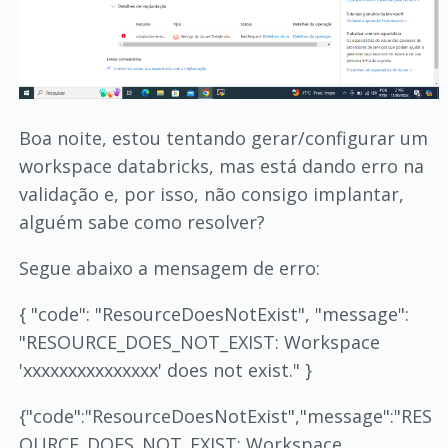
Boa noite, estou tentando gerar/configurar um
workspace databricks, mas está dando erro na
validação e, por isso, não consigo implantar,
alguém sabe como resolver?
Segue abaixo a mensagem de erro:
{ "code": "ResourceDoesNotExist", "message":
"RESOURCE_DOES_NOT_EXIST: Workspace
'xxxxxxxxxxxxxxx' does not exist." }
{"code":"ResourceDoesNotExist","message":"RES
OURCE_DOES_NOT_EXIST: Workspace