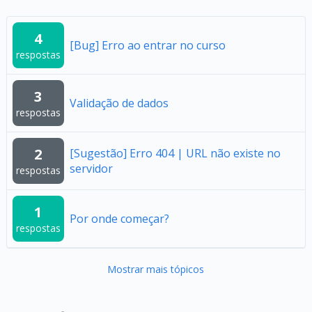
4
[Bug] Erro ao entrar no curso
respostas
3
Validação de dados
respostas
2
[Sugestão] Erro 404 | URL não existe no
servidor
respostas
1
Por onde começar?
respostas
Mostrar mais tópicos