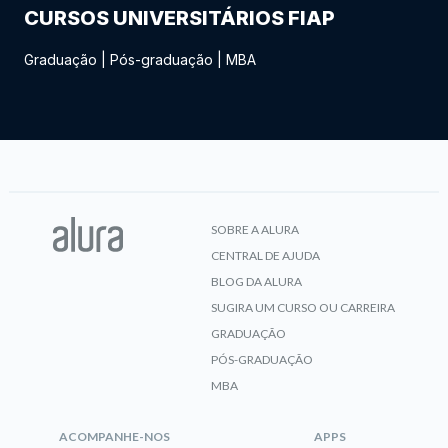
CURSOS UNIVERSITÁRIOS FIAP
Graduação
|
Pós-graduação
|
MBA
SOBRE A ALURA
CENTRAL DE AJUDA
BLOG DA ALURA
SUGIRA UM CURSO OU CARREIRA
GRADUAÇÃO
PÓS-GRADUAÇÃO
MBA
ACOMPANHE-NOS
APPS