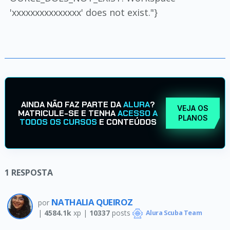
'xxxxxxxxxxxxxxx' does not exist."}
AINDA NÃO FAZ PARTE DA
ALURA
?
VEJA OS
MATRICULE-SE E TENHA
ACESSO A
PLANOS
TODOS OS CURSOS
E CONTEÚDOS
1
RESPOSTA
NATHALIA QUEIROZ
por
|
4584.1k
xp |
10337
posts
Alura Scuba Team