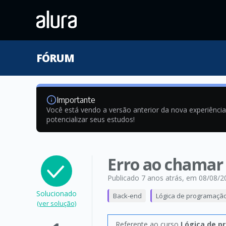
FÓRUM
Importante
Você está vendo a versão anterior da nova experiênci
potencializar seus estudos!
Erro ao chamar 
Publicado 7 anos atrás
, em 08/08/2
Solucionado
Back-end
Lógica de programaçã
(ver solução)
Referente ao curso
Lógica de p