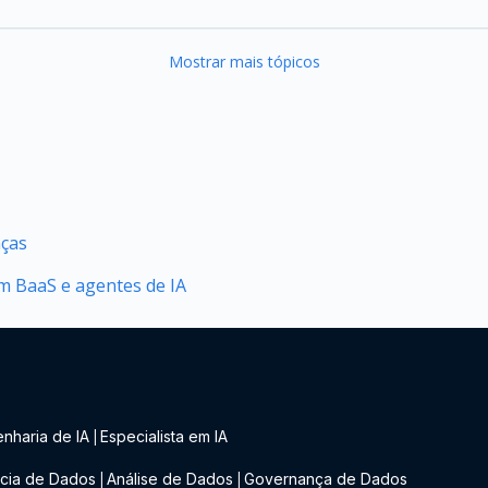
Mostrar mais tópicos
nças
 BaaS e agentes de IA
nharia de IA
Especialista em IA
|
cia de Dados
Análise de Dados
Governança de Dados
|
|