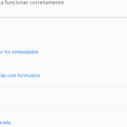
 a funcionar corretamente.
tor for embeddable
tão com formulário
urada.