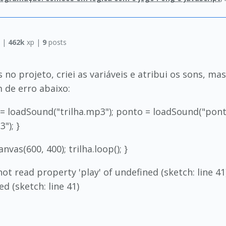
a
|
462k
xp |
9
posts
s no projeto, criei as variáveis e atribui os sons, ma
 de erro abaixo:
a = loadSound("trilha.mp3"); ponto = loadSound("pon
"); }
nvas(600, 400); trilha.loop(); }
t read property 'play' of undefined (sketch: line 
d (sketch: line 41)