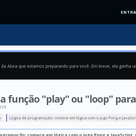
ENTR
a da Alura que estamos preparando para você. Em breve, ela ganha 
a função "play" ou "loop" para
019
o
Lógica de programação: comece em lógica com o jogo Pong e JavaScr
rogramação: comece em lógica com o jogo Pong e JavaScript
,