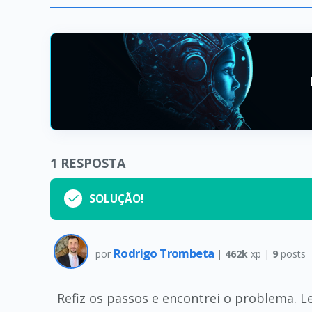
1
RESPOSTA
SOLUÇÃO!
Rodrigo Trombeta
por
|
462k
xp |
9
posts
Refiz os passos e encontrei o problema. Le