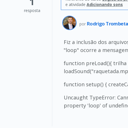
1
e atividade
Adicionando sons
resposta
Rodrigo Trombet
por
Fiz a inclusão dos arquivo
"loop" ocorre a mensagem
function preLoad(){ trilh
loadSound("raquetada.mp3
function setup() { createCa
Uncaught TypeError: Canno
property 'loop' of undefine