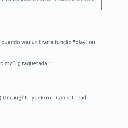
s quando vou utilizar a função "play" ou
to.mp3"); raquetada =
41) Uncaught TypeError: Cannot read