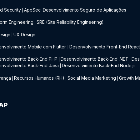
d Security
AppSec: Desenvolvimento Seguro de Aplicações
|
form Engineering
SRE (Site Reliability Engineering)
|
esign
UX Design
|
nvolvimento Mobile com Flutter
Desenvolvimento Front-End Reac
|
envolvimento Back-End PHP
Desenvolvimento Back-End .NET
Des
|
|
envolvimento Back-End Java
Desenvolvimento Back-End Node.js
|
rança
Recursos Humanos (RH)
Social Media Marketing
Growth Ma
|
|
|
IAP