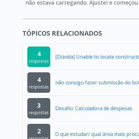
não estava carregando. Ajustei e começou
TÓPICOS RELACIONADOS
4
[Dúvida] Unable to locate construc
respostas
4
não consigo fazer submissão do bo
respostas
3
Desafio: Calculadora de despesas
respostas
2
O que estudar/ qual área mais proc
respostas