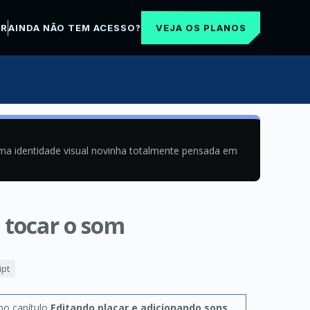
VEJA OS PLANOS
AR
AINDA NÃO TEM ACESSO?
uma identidade visual novinha totalmente pensada em
 tocar o som
ipt
 no capítulo
Editando placar e adicionando sons