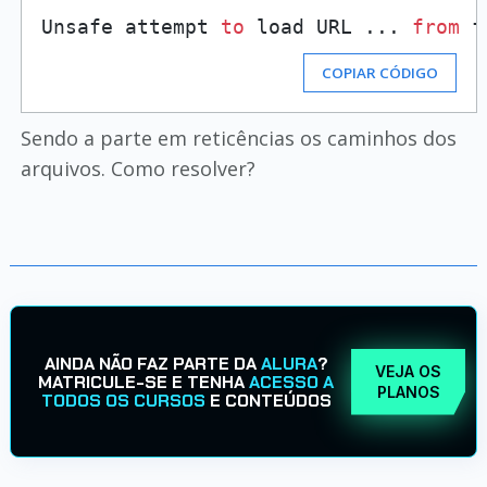
Unsafe attempt 
to
 load URL ... 
from
 f
COPIAR CÓDIGO
Sendo a parte em reticências os caminhos dos
arquivos. Como resolver?
AINDA NÃO FAZ PARTE DA
ALURA
?
VEJA OS
MATRICULE-SE E TENHA
ACESSO A
PLANOS
TODOS OS CURSOS
E CONTEÚDOS