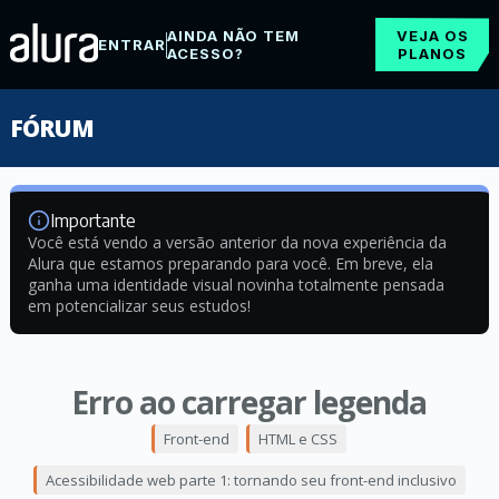
AINDA NÃO TEM
VEJA OS
ENTRAR
ACESSO?
PLANOS
FÓRUM
Importante
Você está vendo a versão anterior da nova experiência da
Alura que estamos preparando para você. Em breve, ela
ganha uma identidade visual novinha totalmente pensada
em potencializar seus estudos!
Erro ao carregar legenda
Front-end
HTML e CSS
Acessibilidade web parte 1: tornando seu front-end inclusivo