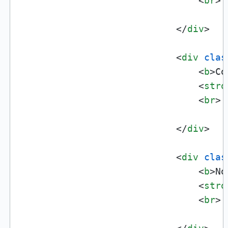
<
br
>
</
div
>
<
div
clas
<
b
>
Co
<
stro
<
br
>
</
div
>
<
div
clas
<
b
>
No
<
stro
<
br
>