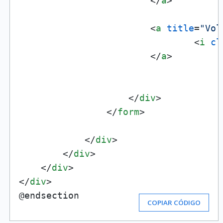
</
a
>
<
a
title
=
"Vol
<
i
cl
</
a
>
</
div
>
</
form
>
</
div
>
</
div
>
</
div
>
</
div
>
@endsection
COPIAR CÓDIGO