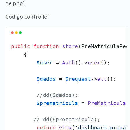
de.php)
Código controller
public
function
store
(
PreMatriculaReq
{   

$user
 = 
Auth
()->
user
();

$dados
 = 
$request
->
all
();

//dd($dados);
$prematricula
 = 
PreMatricula
:
// dd($prematricula);
return
view
(
'dashboard.premat