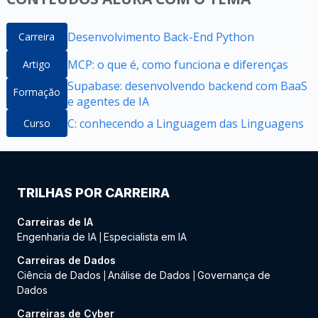
Desenvolvimento Back-End Python
Carreira
MCP: o que é, como funciona e diferenças
Artigo
Supabase: desenvolvendo backend com BaaS
Formação
e agentes de IA
C: conhecendo a Linguagem das Linguagens
Curso
TRILHAS POR CARREIRA
Carreiras de IA
Engenharia de IA
Especialista em IA
|
Carreiras de Dados
Ciência de Dados
Análise de Dados
Governança de
|
|
Dados
Carreiras de Cyber