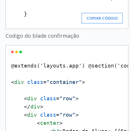
    }
COPIAR CÓDIGO
Codigo do blade confirmação
@extends('layouts.app') @section('cont
<
div
class
=
"container"
>
<
div
class
=
"row"
>
</
div
>
<
div
class
=
"row"
>
<
center
>