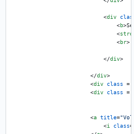
</
div
>
<
div
clas
<
b
>
Se
<
stro
<
br
>
</
div
>
</
div
>
<
div
class
 = 
<
div
class
 = 
<
a
title
=
"Vol
<
i
class
=