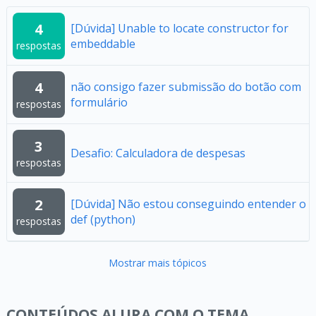
4
[Dúvida] Unable to locate constructor for
embeddable
respostas
4
não consigo fazer submissão do botão com
formulário
respostas
3
Desafio: Calculadora de despesas
respostas
2
[Dúvida] Não estou conseguindo entender o
def (python)
respostas
Mostrar mais tópicos
CONTEÚDOS ALURA COM O TEMA