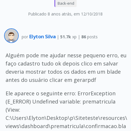
Back-end
Publicado 8 anos atrás
, em 12/10/2018
Elyton Silva
por
|
51.7k
xp |
86
posts
Alguém pode me ajudar nesse pequeno erro, eu
faço cadastro tudo ok depois clico em salvar
deveria mostrar todos os dados em um blade
antes do usuário clicar em gerarpdf
Ele aparece o seguinte erro: ErrorException
(E_ERROR) Undefined variable: prematricula
(View:
C:\Users\Elyton\Desktop\p\Siteteste\resources\
views\dashboard\prematricula\confirmacao.bla