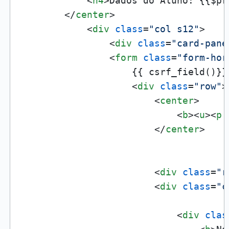
<
h4
>
Dados do Aluno: {{$pr
</
center
>
<
div
class
=
"col s12"
>
<
div
class
=
"card-pane
<
form
class
=
"form-hor
                    {{ csrf_field()}}

<
div
class
=
"row"
>
<
center
>
<
b
>
<
u
>
<
p
</
center
>
<
div
class
=
"r
<
div
class
=
"c
<
div
clas