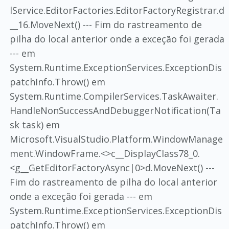
lService.EditorFactories.EditorFactoryRegistrar.d
__16.MoveNext() --- Fim do rastreamento de
pilha do local anterior onde a exceção foi gerada
--- em
System.Runtime.ExceptionServices.ExceptionDis
patchInfo.Throw() em
System.Runtime.CompilerServices.TaskAwaiter.
HandleNonSuccessAndDebuggerNotification(Ta
sk task) em
Microsoft.VisualStudio.Platform.WindowManage
ment.WindowFrame.<>c__DisplayClass78_0.
<g__GetEditorFactoryAsync|0>d.MoveNext() ---
Fim do rastreamento de pilha do local anterior
onde a exceção foi gerada --- em
System.Runtime.ExceptionServices.ExceptionDis
patchInfo.Throw() em