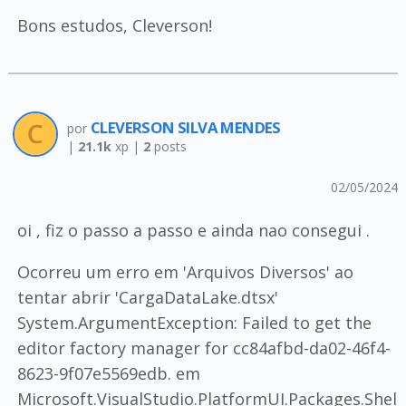
Bons estudos, Cleverson!
CLEVERSON SILVA MENDES
por
|
21.1k
xp |
2
posts
02/05/2024
oi , fiz o passo a passo e ainda nao consegui .
Ocorreu um erro em 'Arquivos Diversos' ao
tentar abrir 'CargaDataLake.dtsx'
System.ArgumentException: Failed to get the
editor factory manager for cc84afbd-da02-46f4-
8623-9f07e5569edb. em
Microsoft.VisualStudio.PlatformUI.Packages.Shel