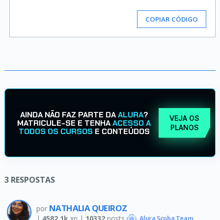
COPIAR CÓDIGO
AINDA NÃO FAZ PARTE DA
ALURA
?
VEJA OS
MATRICULE-SE E TENHA
ACESSO A
PLANOS
TODOS OS CURSOS
E CONTEÚDOS
3
RESPOSTAS
NATHALIA QUEIROZ
por
|
4582.1k
xp |
10332
posts
Alura Scuba Team