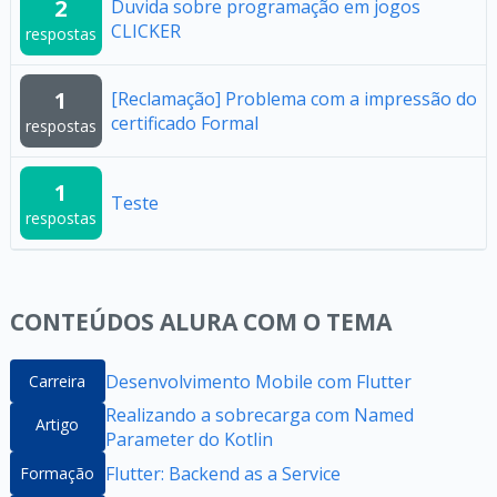
2
Duvida sobre programação em jogos
CLICKER
respostas
1
[Reclamação] Problema com a impressão do
certificado Formal
respostas
1
Teste
respostas
CONTEÚDOS ALURA COM O TEMA
Desenvolvimento Mobile com Flutter
Carreira
Realizando a sobrecarga com Named
Artigo
Parameter do Kotlin
Flutter: Backend as a Service
Formação