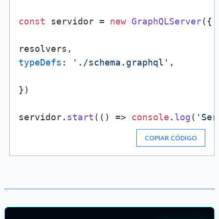
const
 servidor = 
new
GraphQLServer
({

typeDefs
: 
'./schema.graphql'
,

})

servidor.
start
(
() =>
console
.
log
(
'Ser
COPIAR CÓDIGO