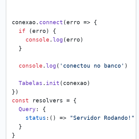
conexao.
connect
(
erro
 =>
 {

if
 (erro) {

console
.
log
(erro)

  }

console
.
log
(
'conectou no banco'
)

Tabelas
.
init
(conexao)

const
 resolvers = { 

Query
: {

status
:
() =>
"Servidor Rodando!"
  } 

}
