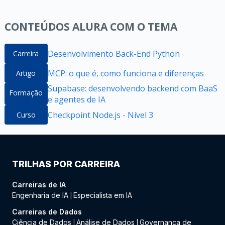
CONTEÚDOS ALURA COM O TEMA
Desenvolvimento Back-End Python
Carreira
MCP: o que é, como funciona e diferenças
Artigo
Supabase: desenvolvendo backend com BaaS
Formação
e agentes de IA
Checkpoint Node.js - Nível 3
Curso
TRILHAS POR CARREIRA
Carreiras de IA
Engenharia de IA
Especialista em IA
|
Carreiras de Dados
Ciência de Dados
Análise de Dados
Governança de
|
|