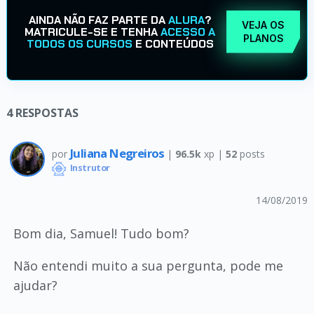
AINDA NÃO FAZ PARTE DA
ALURA
?
VEJA OS
MATRICULE-SE E TENHA
ACESSO A
PLANOS
TODOS OS CURSOS
E CONTEÚDOS
4
RESPOSTAS
Juliana Negreiros
por
|
96.5k
xp |
52
posts
Instrutor
14/08/2019
Bom dia, Samuel! Tudo bom?
Não entendi muito a sua pergunta, pode me
ajudar?