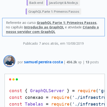
Back-end
JavaScript & Node.js
GraphQL Parte 1: Primeiros Passos
Referente ao curso
GraphQL Parte 1: Primeiros Passos
,
no capítulo
Introdução ao GraphQL
e atividade
Criando o
nosso servidor com GraphQL
Publicado 7 anos atrás
, em 10/08/2019
samuel pereira costa
por
|
456.2k
xp |
13
posts
const
 { 
GraphQLServer
 } = 
require
(
'gr
const
 conexao = 
require
(
'./infraestru
const
Tabelas
 = 
require
(
'./infraestru