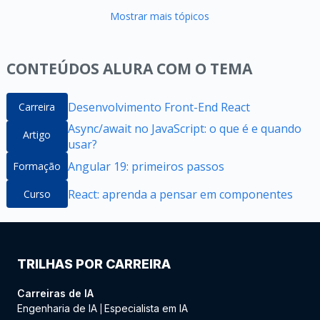
Mostrar mais tópicos
CONTEÚDOS ALURA COM O TEMA
Desenvolvimento Front-End React
Carreira
Async/await no JavaScript: o que é e quando
Artigo
usar?
Angular 19: primeiros passos
Formação
React: aprenda a pensar em componentes
Curso
TRILHAS POR CARREIRA
Carreiras de IA
Engenharia de IA
Especialista em IA
|