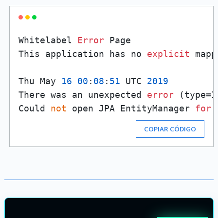
Whitelabel 
Error
 Page

This application has no 
explicit
 mapp
Thu May 
16
00
:
08
:
51
 UTC 
2019
There was an unexpected 
error
 (type=I
Could 
not
 open JPA EntityManager 
for
 
COPIAR CÓDIGO