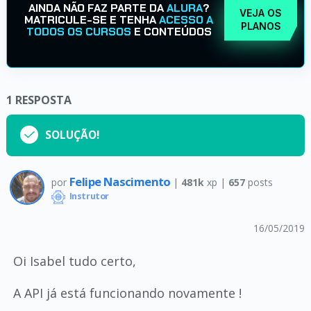
AINDA NÃO FAZ PARTE DA
ALURA
?
VEJA OS
MATRICULE-SE E TENHA
ACESSO A
PLANOS
TODOS OS CURSOS
E CONTEÚDOS
1
RESPOSTA
SOLUÇÃO!
Felipe Nascimento
por
|
481k
xp |
657
posts
Instrutor
16/05/2019
Oi Isabel tudo certo,
A API já está funcionando novamente !