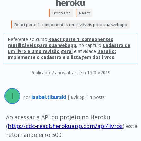
heroku
Front-end
React
React parte 1: componentes reutilizáveis para sua webapp
Referente ao curso
React parte 1: componentes
reutilizáveis para sua webapp
, no capítulo
Cadastro de
um livro e uma revisão geral
e atividade
Desafio:
Implemente o cadastro e a listagem dos livros
Publicado 7 anos atrás
, em 15/05/2019
isabel.tiburski
por
|
67k
xp |
1
posts
Ao acessar a API do projeto no Heroku
(
http://cdc-react.herokuapp.com/api/livros
) está
retornando erro 500: