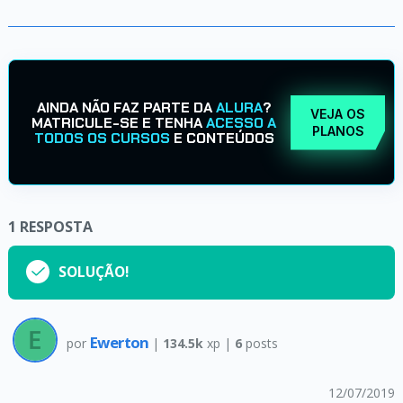
AINDA NÃO FAZ PARTE DA
ALURA
?
VEJA OS
MATRICULE-SE E TENHA
ACESSO A
PLANOS
TODOS OS CURSOS
E CONTEÚDOS
1
RESPOSTA
SOLUÇÃO!
Ewerton
por
|
134.5k
xp |
6
posts
12/07/2019