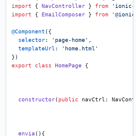
import
 { 
NavController
 } 
from
'ionic-
import
 { 
EmailComposer
 } 
from
'@ionic
@Component
({

selector
: 
'page-home'
,

templateUrl
: 
'home.html'
export
class
HomePage
 {

constructor
(
public
 navCtrl: NavCont
envia
(
){
