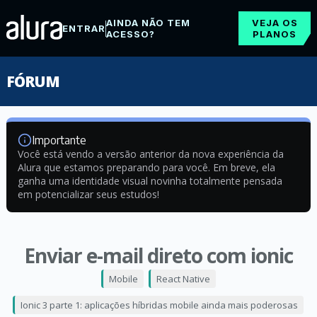
AINDA NÃO TEM
VEJA OS
ENTRAR
ACESSO?
PLANOS
FÓRUM
Importante
Você está vendo a versão anterior da nova experiência da
Alura que estamos preparando para você. Em breve, ela
ganha uma identidade visual novinha totalmente pensada
em potencializar seus estudos!
Enviar e-mail direto com ionic
Mobile
React Native
Ionic 3 parte 1: aplicações híbridas mobile ainda mais poderosas