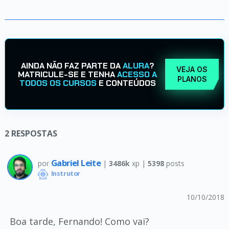
AINDA NÃO FAZ PARTE DA
ALURA
?
VEJA OS
MATRICULE-SE E TENHA
ACESSO A
PLANOS
TODOS OS CURSOS
E CONTEÚDOS
2
RESPOSTAS
Gabriel Leite
por
|
3486k
xp |
5398
posts
Instrutor
10/10/2018
Boa tarde, Fernando! Como vai?