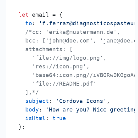
let
 email = {

to
: 
'f.ferraz@diagnosticospasteur
/*cc: 'erika@mustermann.de',

    bcc: ['john@doe.com', 'jane@doe.co
    attachments: [

      'file://img/logo.png',

      'res://icon.png',

      'base64:icon.png//iVBORw0KGgoAAA
      'file://README.pdf'

    ],*/
subject
: 
'Cordova Icons'
,

body
: 
'How are you? Nice greeting
isHtml
: 
true
  };
