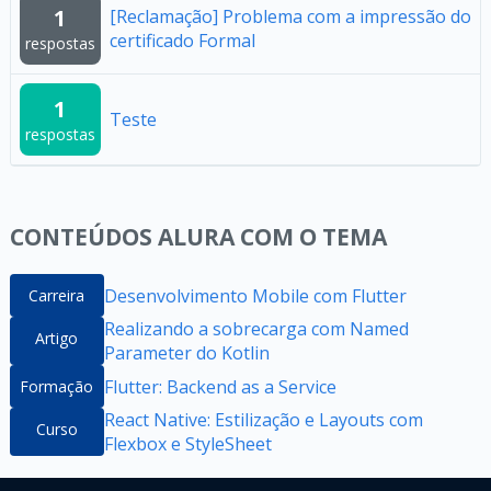
1
[Reclamação] Problema com a impressão do
certificado Formal
respostas
1
Teste
respostas
CONTEÚDOS ALURA COM O TEMA
Desenvolvimento Mobile com Flutter
Carreira
Realizando a sobrecarga com Named
Artigo
Parameter do Kotlin
Flutter: Backend as a Service
Formação
React Native: Estilização e Layouts com
Curso
Flexbox e StyleSheet