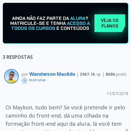
AINDA NÃO FAZ PARTE DA
ALURA
?
VEJA OS
MATRICULE-SE E TENHA
ACESSO A
PLANOS
TODOS OS CURSOS
E CONTEÚDOS
3
RESPOSTAS
Wanderson Macêdo
por
|
3967.1k
xp |
8086
posts
Instrutor
11/07/2018
Oi Maykon, tudo bem? Se você pretende ir pelo
caminho do front-end, dá uma olhada na
formação front-end aqui da alura, lá você tem