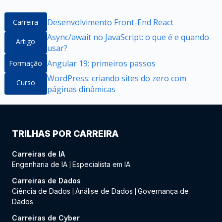
Desenvolvimento Front-End React
Carreira
Async/await no JavaScript: o que é e quando
Artigo
usar?
Angular 19: primeiros passos
Formação
WordPress: criando sites do zero com
Curso
páginas dinâmicas
TRILHAS POR CARREIRA
Carreiras de IA
Engenharia de IA
Especialista em IA
|
Carreiras de Dados
Ciência de Dados
Análise de Dados
Governança de
|
|
Dados
Carreiras de Cyber