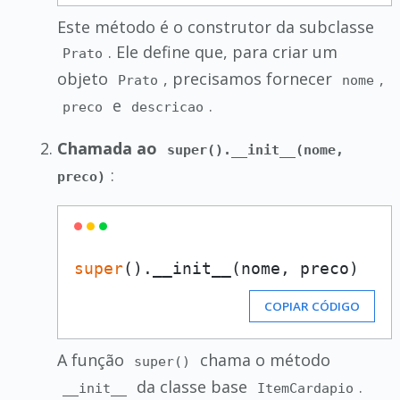
Este método é o construtor da subclasse
. Ele define que, para criar um
Prato
objeto
, precisamos fornecer
,
Prato
nome
e
.
preco
descricao
Chamada ao
super().__init__(nome,
:
preco)
super
COPIAR CÓDIGO
A função
chama o método
super()
da classe base
.
__init__
ItemCardapio