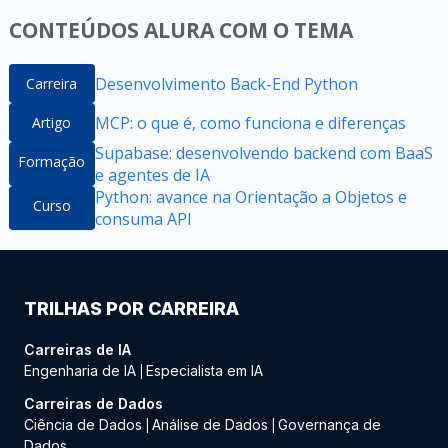
CONTEÚDOS ALURA COM O TEMA
Desenvolvimento Back-End Python
Carreira
MCP: o que é, como funciona e diferenças
Artigo
Supabase: desenvolvendo backend com BaaS
Formação
e agentes de IA
Python: avance na Orientação a Objetos e
Curso
consuma API
TRILHAS POR CARREIRA
Carreiras de IA
Engenharia de IA
Especialista em IA
|
Carreiras de Dados
Ciência de Dados
Análise de Dados
Governança de
|
|
Dados