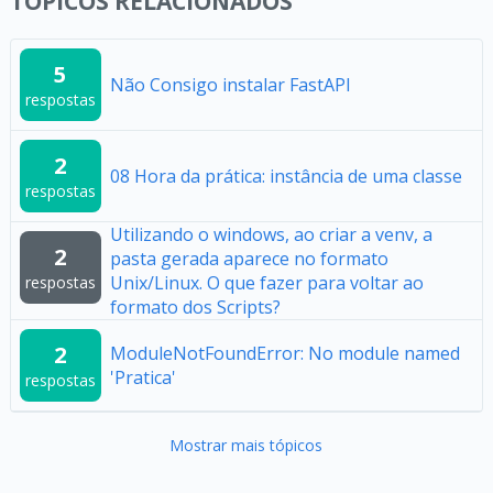
TÓPICOS RELACIONADOS
5
Não Consigo instalar FastAPI
respostas
2
08 Hora da prática: instância de uma classe
respostas
Utilizando o windows, ao criar a venv, a
2
pasta gerada aparece no formato
Unix/Linux. O que fazer para voltar ao
respostas
formato dos Scripts?
2
ModuleNotFoundError: No module named
'Pratica'
respostas
Mostrar mais tópicos