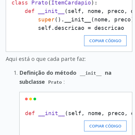
class
Prato
(
ItemCardapio
):

def
__init__
(
self, nome, preco, d
super
().__init__(nome, preco)

COPIAR CÓDIGO
Aqui está o que cada parte faz:
Definição do método
na
__init__
subclasse
:
Prato
def
__init__
(
self, nome, preco, d
COPIAR CÓDIGO