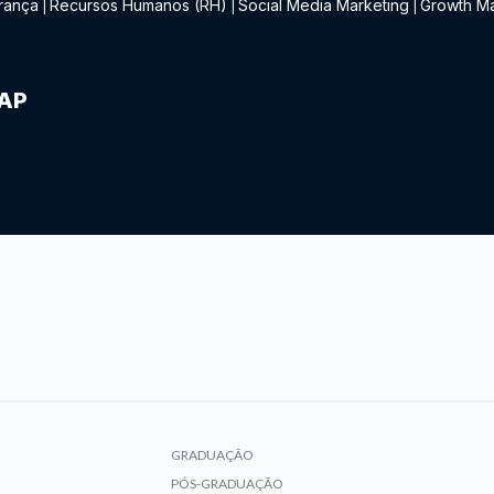
rança
Recursos Humanos (RH)
Social Media Marketing
Growth Ma
|
|
|
IAP
GRADUAÇÃO
PÓS-GRADUAÇÃO