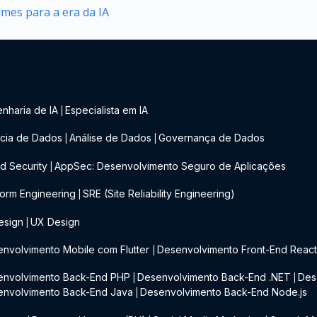
mes para a era da IA
nharia de IA
Especialista em IA
|
cia de Dados
Análise de Dados
Governança de Dados
|
|
d Security
AppSec: Desenvolvimento Seguro de Aplicações
|
form Engineering
SRE (Site Reliability Engineering)
|
esign
UX Design
|
nvolvimento Mobile com Flutter
Desenvolvimento Front-End Reac
|
envolvimento Back-End PHP
Desenvolvimento Back-End .NET
Des
|
|
envolvimento Back-End Java
Desenvolvimento Back-End Node.js
|