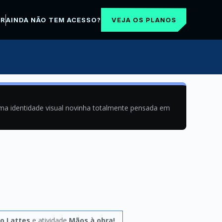
VEJA OS PLANOS
AR
AINDA NÃO TEM ACESSO?
uma identidade visual novinha totalmente pensada em
lo Lattes
e atividade
Mãos à obra!