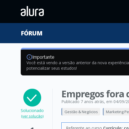
FÓRUM
Importante
Você está vendo a versão anterior da nova experiênci
potencializar seus estudos!
Empregos fora 
Publicado 7 anos atrás
, em 04/09/2
Solucionado
Gestão & Negócios
Marketing Pe
(ver solução)
Referente ao curso
Currículo: 