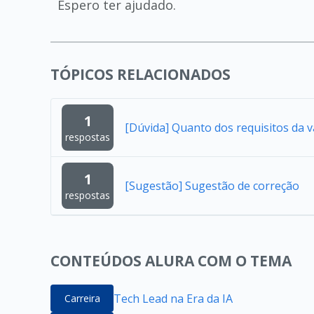
Espero ter ajudado.
TÓPICOS RELACIONADOS
1
[Dúvida] Quanto dos requisitos da 
respostas
1
[Sugestão] Sugestão de correção
respostas
CONTEÚDOS ALURA COM O TEMA
Tech Lead na Era da IA
Carreira