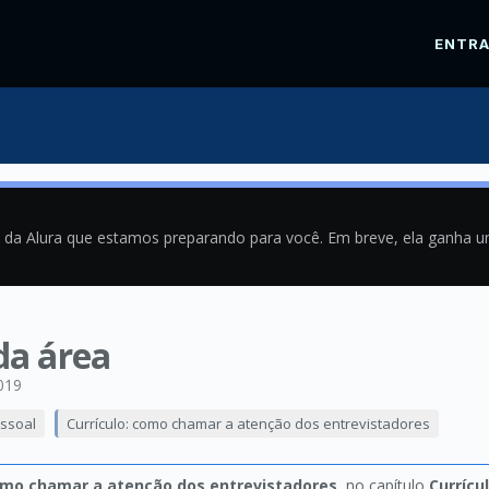
ENTR
a da Alura que estamos preparando para você. Em breve, ela ganha 
da área
019
ssoal
Currículo: como chamar a atenção dos entrevistadores
como chamar a atenção dos entrevistadores
, no capítulo
Currícu