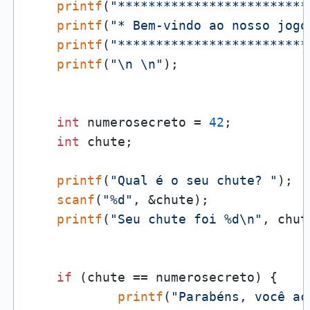
printf
(
"*************************
printf
(
"* Bem-vindo ao nosso jogo
printf
(
"*************************
printf
(
"\n \n"
);

int
 numerosecreto = 
42
;

int
 chute;

printf
(
"Qual é o seu chute? "
);

scanf
(
"%d"
, &chute);

printf
(
"Seu chute foi %d\n"
, chut
if
 (chute == numerosecreto) {

printf
(
"Parabéns, você ac