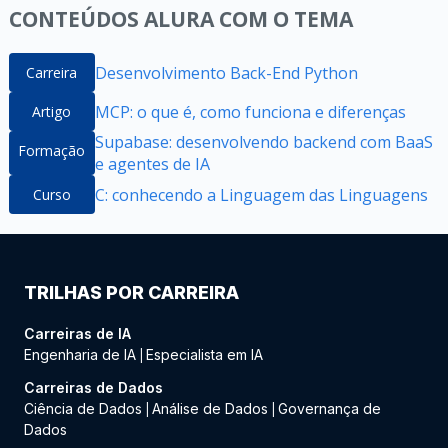
CONTEÚDOS ALURA COM O TEMA
Desenvolvimento Back-End Python
Carreira
MCP: o que é, como funciona e diferenças
Artigo
Supabase: desenvolvendo backend com BaaS
Formação
e agentes de IA
C: conhecendo a Linguagem das Linguagens
Curso
TRILHAS POR CARREIRA
Carreiras de IA
Engenharia de IA
Especialista em IA
|
Carreiras de Dados
Ciência de Dados
Análise de Dados
Governança de
|
|
Dados