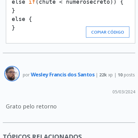
else 
if
(chute < numerosecreto)) {

}

else {

}
COPIAR CÓDIGO
Wesley Francis dos Santos
por
|
22k
xp |
10
posts
05/03/2024
Grato pelo retorno
TÓPICOS RELACIONADOS