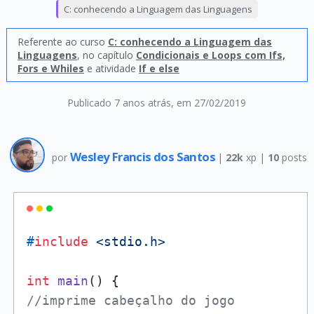
C: conhecendo a Linguagem das Linguagens
Referente ao curso
C: conhecendo a Linguagem das
Linguagens
, no capítulo
Condicionais e Loops com Ifs,
Fors e Whiles
e atividade
If e else
Publicado 7 anos atrás
, em 27/02/2019
Wesley Francis dos Santos
por
|
22k
xp |
10
posts
#
include
<stdio.h>
int
main
()
//imprime cabeçalho do jogo