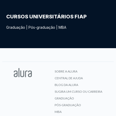
CURSOS UNIVERSITÁRIOS FIAP
Graduação
|
Pós-graduação
|
MBA
SOBRE A ALURA
CENTRAL DE AJUDA
BLOG DA ALURA
SUGIRA UM CURSO OU CARREIRA
GRADUAÇÃO
PÓS-GRADUAÇÃO
MBA