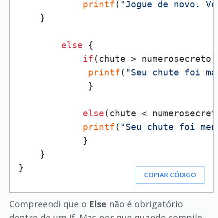
printf
(
"Jogue de novo. Vo
    }

else
 {

if
(chute > numerosecreto) 
printf
(
"Seu chute foi ma
             }

else
(chute < numerosecreto
printf
(
"Seu chute foi men
            }

    }

}
COPIAR CÓDIGO
Compreendi que o
Else
não é obrigatório
dentro de um If. Mas por que quando compilo