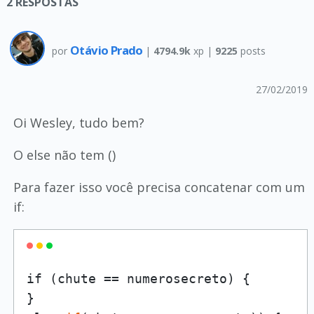
2
RESPOSTAS
Otávio Prado
por
|
4794.9k
xp |
9225
posts
27/02/2019
Oi Wesley, tudo bem?
O else não tem ()
Para fazer isso você precisa concatenar com um
if:
if (chute == numerosecreto) {

}
