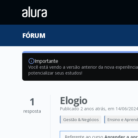
FÓRUM
Importante
Você está vendo a versão anterior da nova experiênci
potencializar seus estudos!
Elogio
1
Publicado 2 anos atrás
, em 14/06/202
resposta
Gestão & Negócios
Ensino e Apren
Referente ao curso
Aprender a apr