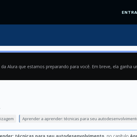
ENTR
a da Alura que estamos preparando para você. Em breve, ela ganha 
4
dizagem
Aprender a aprender: técnicas para seu autodesenvolviment
ender: técnicas para seu autodesenvolvimento
, no capítulo
Ap