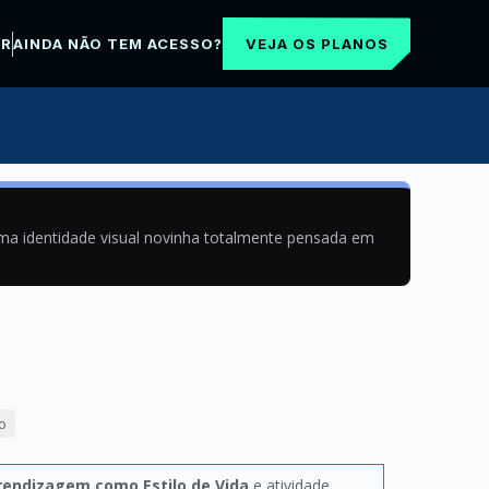
VEJA OS PLANOS
AR
AINDA NÃO TEM ACESSO?
uma identidade visual novinha totalmente pensada em
o
rendizagem como Estilo de Vida
e atividade