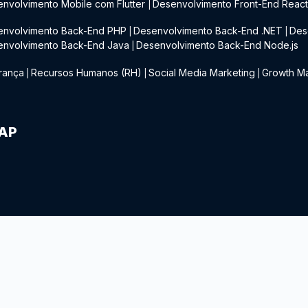
nvolvimento Mobile com Flutter
Desenvolvimento Front-End Reac
|
envolvimento Back-End PHP
Desenvolvimento Back-End .NET
Des
|
|
envolvimento Back-End Java
Desenvolvimento Back-End Node.js
|
rança
Recursos Humanos (RH)
Social Media Marketing
Growth Ma
|
|
|
IAP