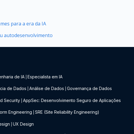
mes para a era da IA
seu autodesenvolvimento
nharia de IA
Especialista em IA
|
cia de Dados
Análise de Dados
Governança de Dados
|
|
d Security
AppSec: Desenvolvimento Seguro de Aplicações
|
form Engineering
SRE (Site Reliability Engineering)
|
esign
UX Design
|