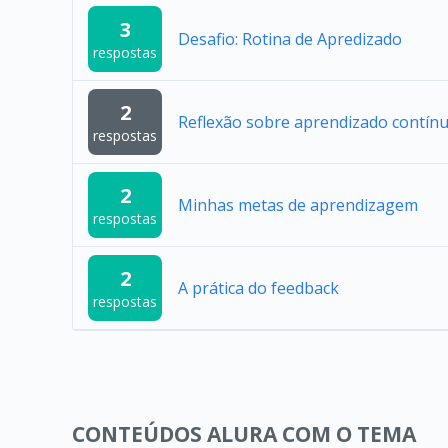
3
Desafio: Rotina de Apredizado
respostas
2
Reflexão sobre aprendizado contín
respostas
2
Minhas metas de aprendizagem
respostas
2
A prática do feedback
respostas
CONTEÚDOS ALURA COM O TEMA