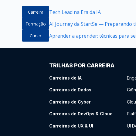
Tech Lead na Era da IA
Carreira
AI Journey da StartSe — Preparando ti
Formação
Aprender a aprender: técnicas para 
Curso
TRILHAS POR CARREIRA
Carreiras de IA
Enge
Carreiras de Dados
Ciên
Carreiras de Cyber
Clou
Carreiras de DevOps & Cloud
Plat
Carreiras de UX & UI
UI D