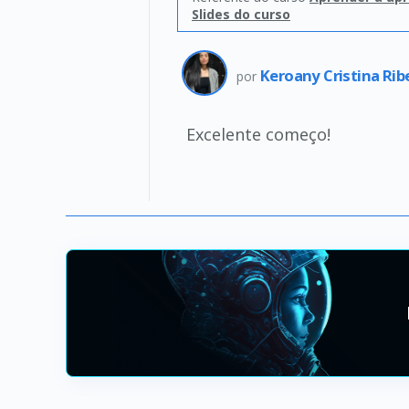
Slides do curso
Keroany Cristina Rib
por
Excelente começo!