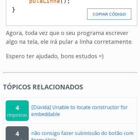
pulaLinha
();

}
COPIAR CÓDIGO
Agora, toda vez que o seu programa escrever
algo na tela, ele irá pular a linha corretamente.
Espero ter ajudado, bons estudos =)
TÓPICOS RELACIONADOS
4
[Dúvida] Unable to locate constructor for
embeddable
respostas
4
não consigo fazer submissão do botão com