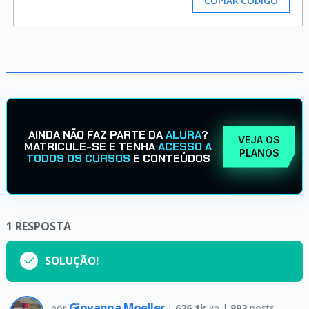
COPIAR CÓDIGO
AINDA NÃO FAZ PARTE DA
ALURA
?
VEJA OS
MATRICULE-SE E TENHA
ACESSO A
PLANOS
TODOS OS CURSOS
E CONTEÚDOS
1
RESPOSTA
SOLUÇÃO!
Giovanna Moeller
por
|
626.1k
xp |
892
posts