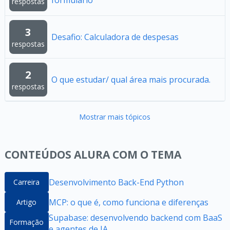
formulário
respostas
3
Desafio: Calculadora de despesas
respostas
2
O que estudar/ qual área mais procurada.
respostas
Mostrar mais tópicos
CONTEÚDOS ALURA COM O TEMA
Desenvolvimento Back-End Python
Carreira
MCP: o que é, como funciona e diferenças
Artigo
Supabase: desenvolvendo backend com BaaS
Formação
e agentes de IA