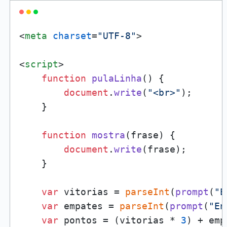
<
meta
charset
=
"UTF-8"
>
<
script
>
function
pulaLinha
(
) {

document
.
write
(
"<br>"
);

    }

function
mostra
(
frase
) {

document
.
write
(frase);

    }

var
 vitorias = 
parseInt
(
prompt
(
"E
var
 empates = 
parseInt
(
prompt
(
"En
var
 pontos = (vitorias * 
3
) + emp