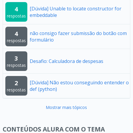
4
[Dúvida] Unable to locate constructor for
embeddable
respostas
4
não consigo fazer submissão do botão com
formulário
respostas
3
Desafio: Calculadora de despesas
respostas
2
[Dúvida] Não estou conseguindo entender o
def (python)
respostas
Mostrar mais tópicos
CONTEÚDOS ALURA COM O TEMA