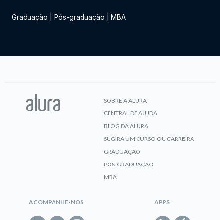
Graduação
|
Pós-graduação
|
MBA
SOBRE A ALURA
CENTRAL DE AJUDA
BLOG DA ALURA
SUGIRA UM CURSO OU CARREIRA
GRADUAÇÃO
PÓS-GRADUAÇÃO
MBA
ACOMPANHE-NOS
APPS