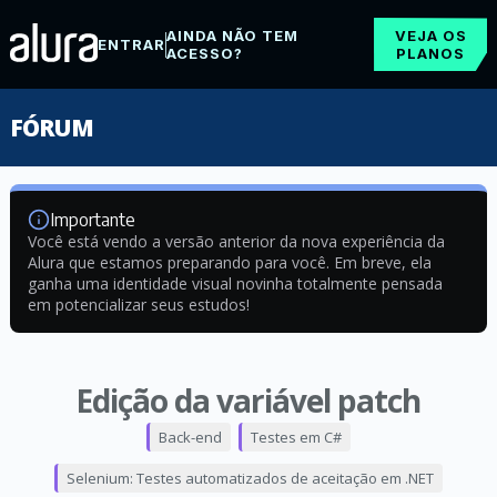
AINDA NÃO TEM
VEJA OS
ENTRAR
ACESSO?
PLANOS
FÓRUM
Importante
Você está vendo a versão anterior da nova experiência da
Alura que estamos preparando para você. Em breve, ela
ganha uma identidade visual novinha totalmente pensada
em potencializar seus estudos!
Edição da variável patch
Back-end
Testes em C#
Selenium: Testes automatizados de aceitação em .NET