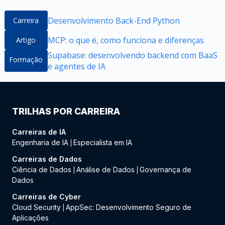
Desenvolvimento Back-End Python
Carreira
MCP: o que é, como funciona e diferenças
Artigo
Supabase: desenvolvendo backend com BaaS
Formação
e agentes de IA
TRILHAS POR CARREIRA
Carreiras de IA
Engenharia de IA
Especialista em IA
|
Carreiras de Dados
Ciência de Dados
Análise de Dados
Governança de
|
|
Dados
Carreiras de Cyber
Cloud Security
AppSec: Desenvolvimento Seguro de
|
Aplicações