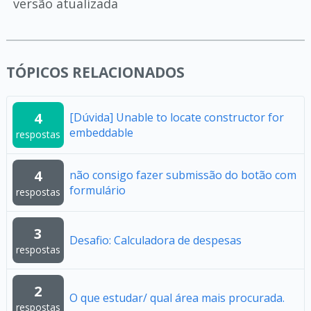
versão atualizada
TÓPICOS RELACIONADOS
4
[Dúvida] Unable to locate constructor for
embeddable
respostas
4
não consigo fazer submissão do botão com
formulário
respostas
3
Desafio: Calculadora de despesas
respostas
2
O que estudar/ qual área mais procurada.
respostas