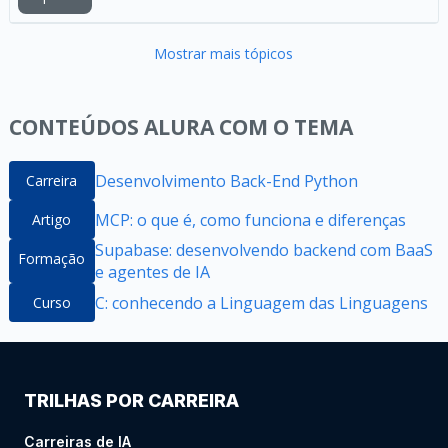
Mostrar mais tópicos
CONTEÚDOS ALURA COM O TEMA
Desenvolvimento Back-End Python
Carreira
MCP: o que é, como funciona e diferenças
Artigo
Supabase: desenvolvendo backend com BaaS
Formação
e agentes de IA
C: conhecendo a Linguagem das Linguagens
Curso
TRILHAS POR CARREIRA
Carreiras de IA