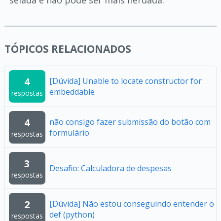
selada e não pode ser mais herdada.
TÓPICOS RELACIONADOS
4
[Dúvida] Unable to locate constructor for
embeddable
respostas
4
não consigo fazer submissão do botão com
formulário
respostas
3
Desafio: Calculadora de despesas
respostas
2
[Dúvida] Não estou conseguindo entender o
def (python)
respostas