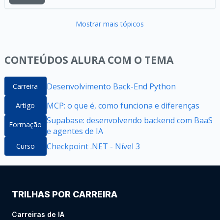
Mostrar mais tópicos
CONTEÚDOS ALURA COM O TEMA
Desenvolvimento Back-End Python
Carreira
MCP: o que é, como funciona e diferenças
Artigo
Supabase: desenvolvendo backend com BaaS
Formação
e agentes de IA
Checkpoint .NET - Nível 3
Curso
TRILHAS POR CARREIRA
Carreiras de IA