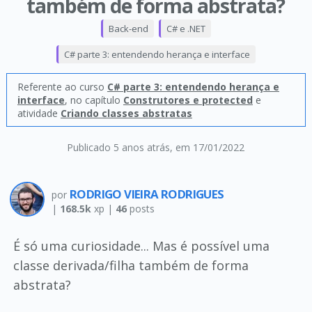
também de forma abstrata?
Back-end
C# e .NET
C# parte 3: entendendo herança e interface
Referente ao curso
C# parte 3: entendendo herança e
interface
, no capítulo
Construtores e protected
e
atividade
Criando classes abstratas
Publicado 5 anos atrás
, em 17/01/2022
RODRIGO VIEIRA RODRIGUES
por
|
168.5k
xp |
46
posts
É só uma curiosidade... Mas é possível uma
classe derivada/filha também de forma
abstrata?