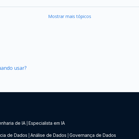
Mostrar mais tópicos
quando usar?
nharia de IA
Especialista em IA
|
cia de Dados
Análise de Dados
Governança de Dados
|
|