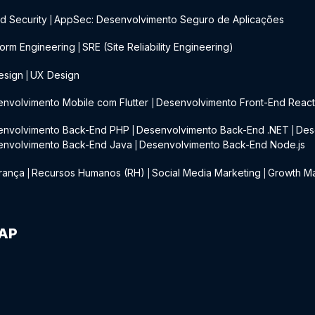
d Security
AppSec: Desenvolvimento Seguro de Aplicações
|
form Engineering
SRE (Site Reliability Engineering)
|
esign
UX Design
|
nvolvimento Mobile com Flutter
Desenvolvimento Front-End Reac
|
envolvimento Back-End PHP
Desenvolvimento Back-End .NET
Des
|
|
envolvimento Back-End Java
Desenvolvimento Back-End Node.js
|
rança
Recursos Humanos (RH)
Social Media Marketing
Growth Ma
|
|
|
IAP