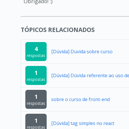
Obrigado! :)
TÓPICOS RELACIONADOS
4
[Dúvida] Duvida sobre curso
respostas
1
[Dúvida] Dúvida referente ao uso 
respostas
1
sobre o curso de front-end
respostas
1
[Dúvida] tag simples no react
respostas