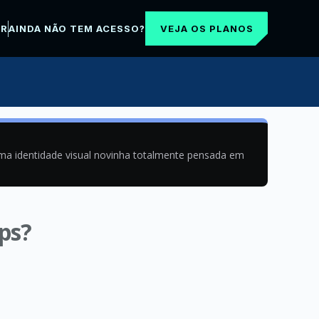
VEJA OS PLANOS
AR
AINDA NÃO TEM ACESSO?
uma identidade visual novinha totalmente pensada em
ps?