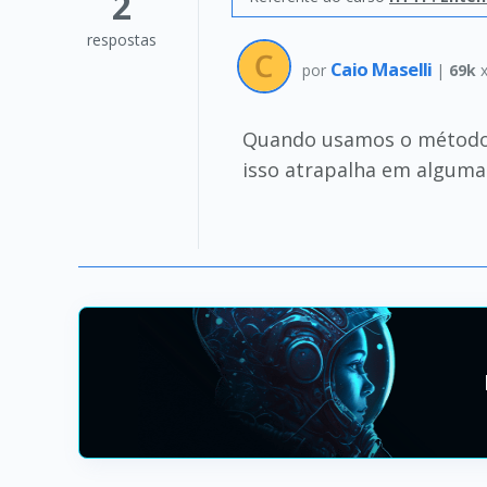
2
respostas
Caio Maselli
por
|
69k
x
Quando usamos o método G
isso atrapalha em alguma