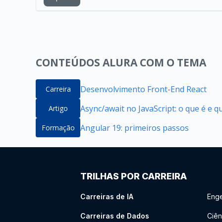
CONTEÚDOS ALURA COM O TEMA
Desenvolvimento Front-End React
Carreira
Async/await no JavaScript: o que é e 
Artigo
Angular 19: primeiros passos
Formação
TRILHAS POR CARREIRA
Carreiras de IA
Enge
Carreiras de Dados
Ciên