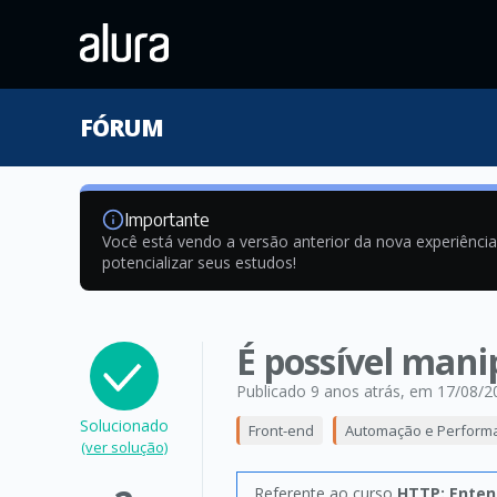
FÓRUM
Importante
Você está vendo a versão anterior da nova experiênci
potencializar seus estudos!
É possível mani
Publicado 9 anos atrás
, em 17/08/2
Solucionado
Front-end
Automação e Perform
(ver solução)
Referente ao curso
HTTP: Enten