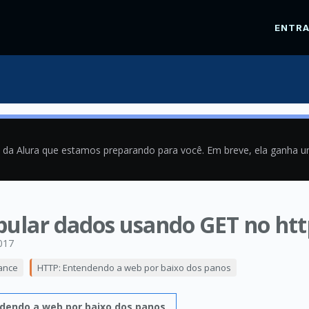
ENTR
a da Alura que estamos preparando para você. Em breve, ela ganha 
pular dados usando GET no htt
017
ance
HTTP: Entendendo a web por baixo dos panos
dendo a web por baixo dos panos