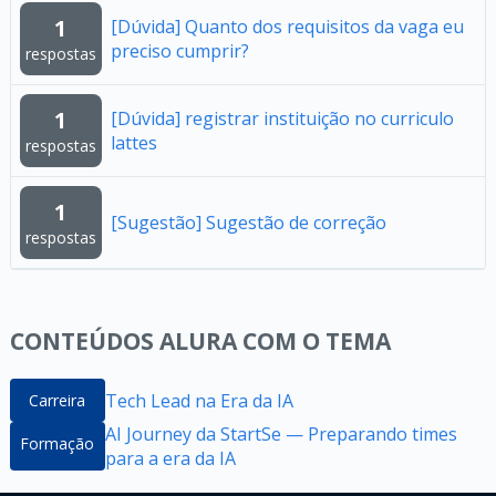
1
[Dúvida] Quanto dos requisitos da vaga eu
preciso cumprir?
respostas
1
[Dúvida] registrar instituição no curriculo
lattes
respostas
1
[Sugestão] Sugestão de correção
respostas
CONTEÚDOS ALURA COM O TEMA
Tech Lead na Era da IA
Carreira
AI Journey da StartSe — Preparando times
Formação
para a era da IA