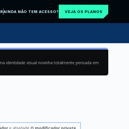
VEJA OS PLANOS
AR
AINDA NÃO TEM ACESSO?
uma identidade visual novinha totalmente pensada em
ador
e atividade
O modificador private