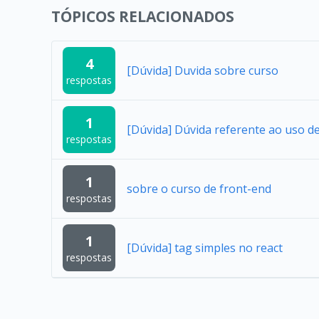
TÓPICOS RELACIONADOS
4
[Dúvida] Duvida sobre curso
respostas
1
[Dúvida] Dúvida referente ao uso 
respostas
1
sobre o curso de front-end
respostas
1
[Dúvida] tag simples no react
respostas