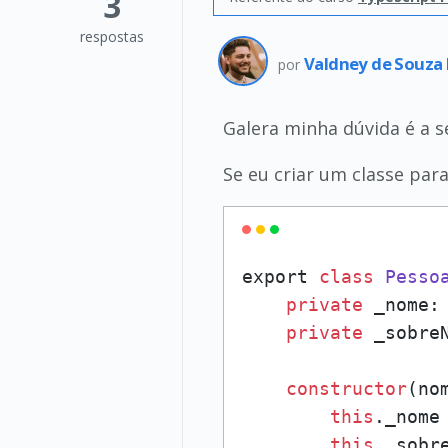
3
respostas
Valdney de Souza 
por
Galera minha dúvida é a s
Se eu criar um classe para
export 
class
Pesso
private
 _nome: 
private
 _sobreN
constructor
(no
this
._nome 
this
._sobre