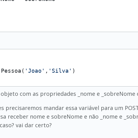
 Pessoa(
'Joao'
,
'Silva'
)
um objeto com as propriedades _nome e _sobreNom
zes precisaremos mandar essa variável para um POS
cisa receber nome e sobreNome e não _nome e _so
caso? vai dar certo?