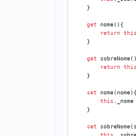
    }

get
 nome(){

return
thi
    }

get
 sobreNome()
return
thi
    }

set
 nome(nome){
this
._nome 
    }

set
 sobreNome(s
this
._sobre