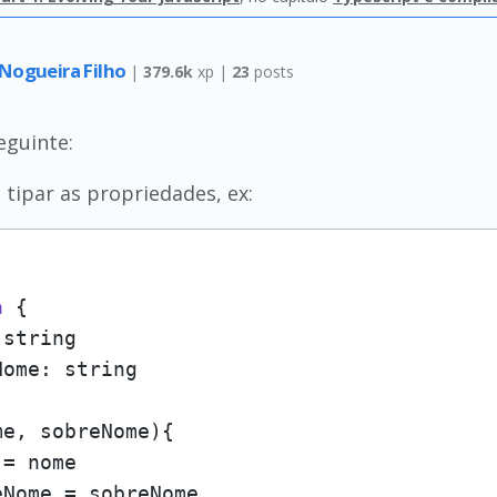
Nogueira Filho
|
379.6k
xp |
23
posts
eguinte:
 tipar as propriedades, ex:
a
 {

string

ome: string

me, sobreNome){

= nome

Nome = sobreNome
