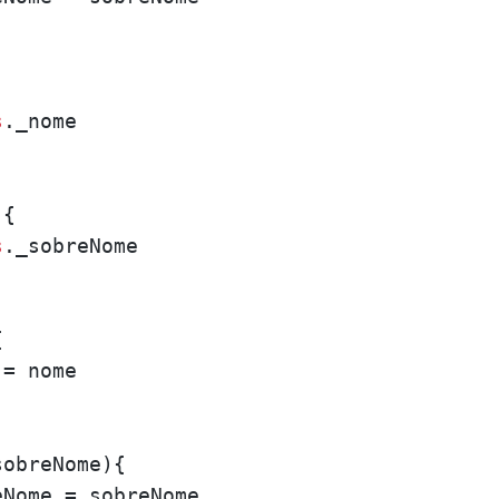
s
._nome

{

s
._sobreNome



= nome

obreNome){

Nome = sobreNome
