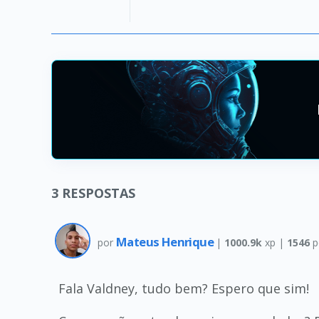
3
RESPOSTAS
Mateus Henrique
por
|
1000.9k
xp |
1546
p
Fala Valdney, tudo bem? Espero que sim!