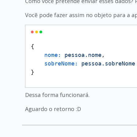
Como vocẽ pretende enviar esses dados? 
Vocẽ pode fazer assim no objeto para a ap
{

nome:
pessoa.nome
,

sobreNome:
pessoa.sobreNome
}
Dessa forma funcionará.
Aguardo o retorno :D