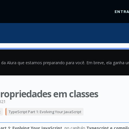
ENTR
a da Alura que estamos preparando para você. Em breve, ela ganha 
ropriedades em classes
021
t
TypeScript Part 1: Evolving Your JavaScript
art 1: Evolving Your JavaScript
, no capítulo
Typescript e compil