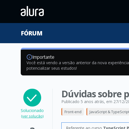
FÓRUM
Importante
Você está vendo a versão anterior da nova experiênci
potencializar seus estudos!
Dúvidas sobre p
Publicado 5 anos atrás
, em 27/12/2
Solucionado
Front-end
JavaScript & TypeScrip
(ver solução)
Referente ao curso
TypeScript P