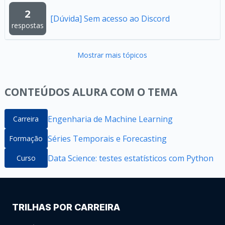
2
[Dúvida] Sem acesso ao Discord
respostas
Mostrar mais tópicos
CONTEÚDOS ALURA COM O TEMA
Engenharia de Machine Learning
Carreira
Séries Temporais e Forecasting
Formação
Data Science: testes estatísticos com Python
Curso
TRILHAS POR CARREIRA