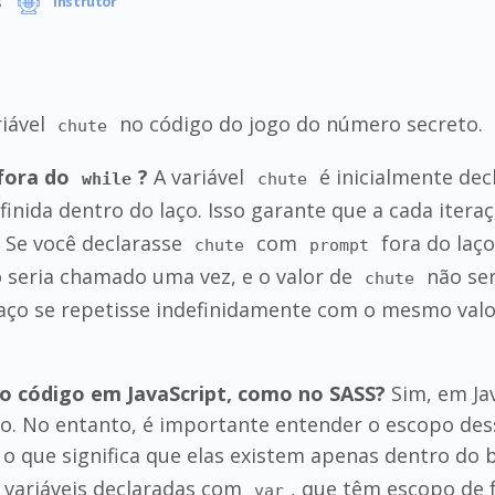
s
Instrutor
riável
no código do jogo do número secreto.
chute
 fora do
?
A variável
é inicialmente dec
while
chute
inida dentro do laço. Isso garante que a cada iteraç
. Se você declarasse
com
fora do laç
chute
prompt
ó seria chamado uma vez, e o valor de
não ser
chute
 laço se repetisse indefinidamente com o mesmo valo
 do código em JavaScript, como no SASS?
Sim, em Ja
o. No entanto, é importante entender o escopo dess
o que significa que elas existem apenas dentro do 
e variáveis declaradas com
, que têm escopo de 
var