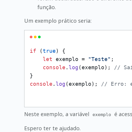
função.
Um exemplo prático seria:
if
 (
true
) {

let
 exemplo = 
"Teste"
;

console
.
log
(exemplo); 
// Sa
console
.
log
(exemplo); 
// Erro: 
Neste exemplo, a variável
é acess
exemplo
Espero ter te ajudado.