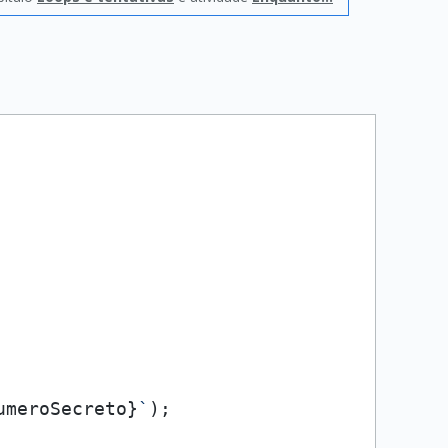
umeroSecreto}
`
);
