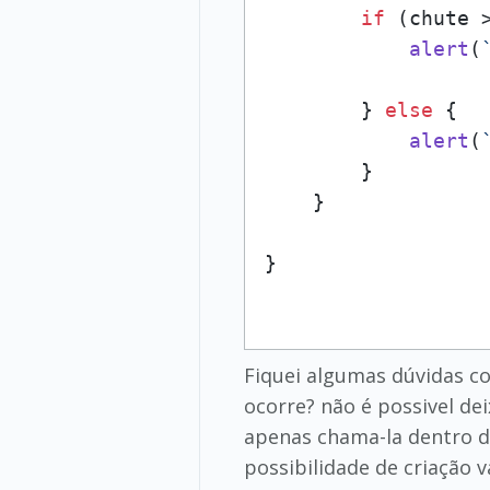
if
 (chute >
alert
(
        } 
else
 {

alert
(
        }

    }

Fiquei algumas dúvidas com
ocorre? não é possivel de
apenas chama-la dentro do
possibilidade de criação 