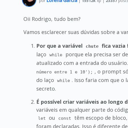
Lorena Garcia
por
|
15512k
xp |
23357
post
Oii Rodrigo, tudo bem?
Vamos esclarecer suas dúvidas sobre a va
Por que a variável
fica vazia
chute
laço
porque ela precisa ser def
while
atualizado com a entrada do usuário
, o prompt s
número entre 1 e 10');
do laço
. Isso faria com que o
while
secreto.
É possível criar variáveis ao longo
variáveis em qualquer parte do códig
ou
têm escopo de bloco, 
let
const
foram declaradas. Isso é diferente d