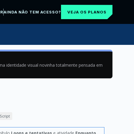
VEJA OS PLANOS
AR
AINDA NÃO TEM ACESSO?
uma identidade visual novinha totalmente pensada em
cript
pítulo
Loops e tentativas
e atividade
Enquanto...