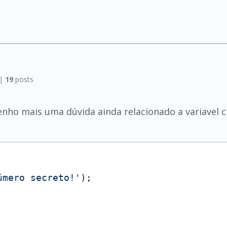
 |
19
posts
enho mais uma dúvida ainda relacionado a variavel ch
úmero secreto!'