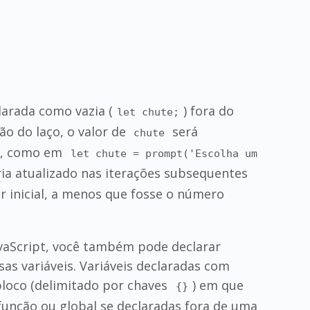
larada como vazia (
) fora do
let chute;
ão do laço, o valor de
será
chute
o, como em
let chute = prompt('Escolha um
ia atualizado nas iterações subsequentes
r inicial, a menos que fosse o número
vaScript, você também pode declarar
as variáveis. Variáveis declaradas com
bloco (delimitado por chaves
) em que
{}
função ou global se declaradas fora de uma