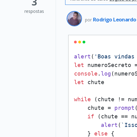
3
respostas
Rodrigo Leonard
por
alert
(
'Boas vindas
let
 numeroSecreto 
console
.
log
let
 chute

while
 (chute != num
    chute = 
prompt
if
 (chute == nu
alert
(
`Iss
    } 
else
 {
