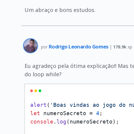
Um abraço e bons estudos.
Rodrigo Leonardo Gomes
por
|
178.9k
xp
Eu agradeço pela ótima explicação!! Mas t
do loop while?
alert
(
'Boas vindas ao jogo do n
let
 numeroSecreto = 
4
console
.
log
(numeroSecreto);
