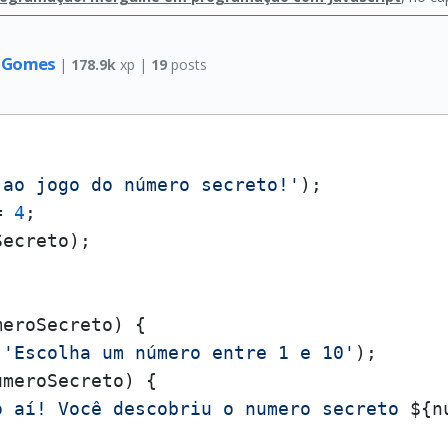
o Gomes
|
178.9k
xp |
19
posts
 ao jogo do número secreto!'
= 
4
eroSecreto) {

(
'Escolha um número entre 1 e 10'
);

meroSecreto) {

o aí! Você descobriu o numero secreto 
${n