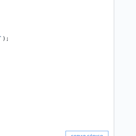
`
);
