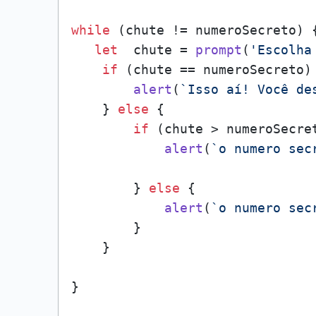
while
 (chute != numeroSecreto) {
let
  chute = 
prompt
(
'Escolha
if
 (chute == numeroSecreto) 
alert
(
`Isso aí! Você de
    } 
else
 {

if
 (chute > numeroSecret
alert
(
`o numero sec
        } 
else
 {

alert
(
`o numero sec
        }

    }
