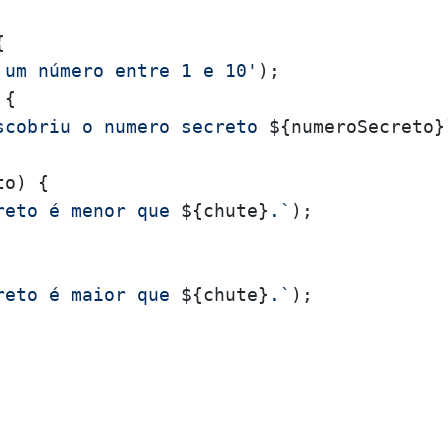


 um número entre 1 e 10'
);

{

scobriu o numero secreto 
${numeroSecreto}
o) {

reto é menor que 
${chute}
.`
);

reto é maior que 
${chute}
.`
);
