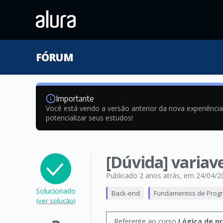
FÓRUM
Importante
Você está vendo a versão anterior da nova experiênci
potencializar seus estudos!
[Dúvida] variave
Publicado 2 anos atrás
, em 24/04/2
Solucionado
Back-end
Fundamentos de Prog
(ver solução)
Referente ao curso
Lógica de p