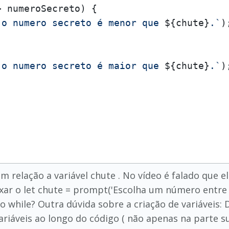
 numeroSecreto) {

`o numero secreto é menor que 
${chute}
.`
);
`o numero secreto é maior que 
${chute}
.`
);
 relação a variável chute . No vídeo é falado que ela
ixar o let chute = prompt('Escolha um número entre 
 while? Outra dúvida sobre a criação de variáveis:
variáveis ao longo do código ( não apenas na parte s