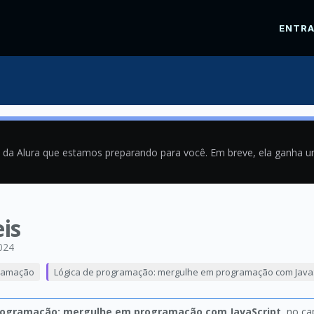
ENTR
a da Alura que estamos preparando para você. Em breve, ela ganha 
is
024
ramação
Lógica de programação: mergulhe em programação com JavaS
rogramação: mergulhe em programação com JavaScript
, no ca