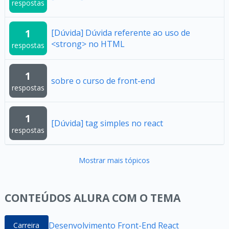
respostas
1
[Dúvida] Dúvida referente ao uso de
<strong> no HTML
respostas
1
sobre o curso de front-end
respostas
1
[Dúvida] tag simples no react
respostas
Mostrar mais tópicos
CONTEÚDOS ALURA COM O TEMA
Desenvolvimento Front-End React
Carreira