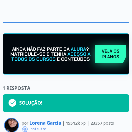
AINDA NÃO FAZ PARTE DA
ALURA
?
VEJA OS
MATRICULE-SE E TENHA
ACESSO A
PLANOS
TODOS OS CURSOS
E CONTEÚDOS
1
RESPOSTA
SOLUÇÃO!
Lorena Garcia
por
|
15512k
xp |
23357
posts
Instrutor