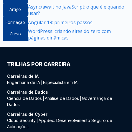
Async/await no JavaScript: o que é e quando
Artigo
usar?
Angular 19: primeiros passos
Formação
WordPress: criando sites do zero com
Curso
páginas dinâmicas
TRILHAS POR CARREIRA
Carreiras de IA
Engenharia de IA
Especialista em IA
|
Carreiras de Dados
Ciência de Dados
Análise de Dados
Governança de
|
|
Dados
Carreiras de Cyber
Cloud Security
AppSec: Desenvolvimento Seguro de
|
Aplicações