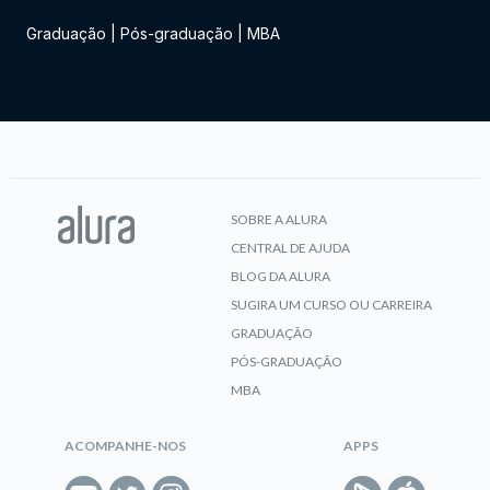
Graduação
|
Pós-graduação
|
MBA
SOBRE A ALURA
CENTRAL DE AJUDA
BLOG DA ALURA
SUGIRA UM CURSO OU CARREIRA
GRADUAÇÃO
PÓS-GRADUAÇÃO
MBA
ACOMPANHE-NOS
APPS