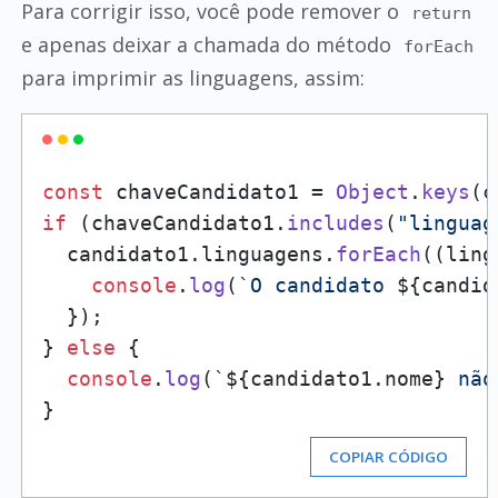
Para corrigir isso, você pode remover o
return
e apenas deixar a chamada do método
forEach
para imprimir as linguagens, assim:
const
 chaveCandidato1 = 
Object
.
keys
if
 (chaveCandidato1.
includes
(
"linguag
  candidato1.
linguagens
.
forEach
(
(
ling
console
.
log
(
`O candidato 
${candid
  });

} 
else
 {

console
.
log
(
`
${candidato1.nome}
 não
COPIAR CÓDIGO