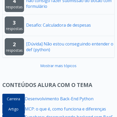
4
não consigo fazer submissão do botão com
formulário
respostas
3
Desafio: Calculadora de despesas
respostas
2
[Dúvida] Não estou conseguindo entender o
def (python)
respostas
Mostrar mais tópicos
CONTEÚDOS ALURA COM O TEMA
Desenvolvimento Back-End Python
Carreira
MCP: o que é, como funciona e diferenças
Artigo
Supabase: desenvolvendo backend com BaaS