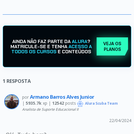
AINDA NÃO FAZ PARTE DA
ALURA
?
VEJA OS
MATRICULE-SE E TENHA
ACESSO A
PLANOS
TODOS OS CURSOS
E CONTEÚDOS
1
RESPOSTA
Armano Barros Alves Junior
por
|
5935.7k
xp |
12542
posts
Alura Scuba Team
Analista de Suporte Educacional II
22/04/2024