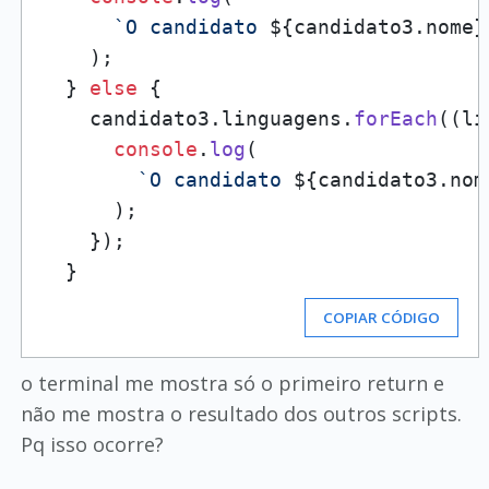
`O candidato 
${candidato3.nome}
    );

  } 
else
 {

    candidato3.
linguagens
.
forEach
(
(
li
console
.
log
(

`O candidato 
${candidato3.nom
      );

    });

COPIAR CÓDIGO
o terminal me mostra só o primeiro return e
não me mostra o resultado dos outros scripts.
Pq isso ocorre?