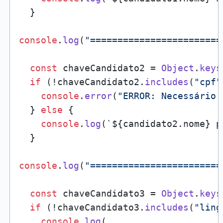
  }

console
.
log
(
"========================
const
 chaveCandidato2 = 
Object
.
keys
if
 (!chaveCandidato2.
includes
(
"cpf"
console
.
error
(
"ERROR: Necessário 
  } 
else
 {

console
.
log
(
`
${candidato2.nome}
 p
  }

console
.
log
(
"========================
const
 chaveCandidato3 = 
Object
.
keys
if
 (!chaveCandidato3.
includes
(
"ling
console
.
log
(
