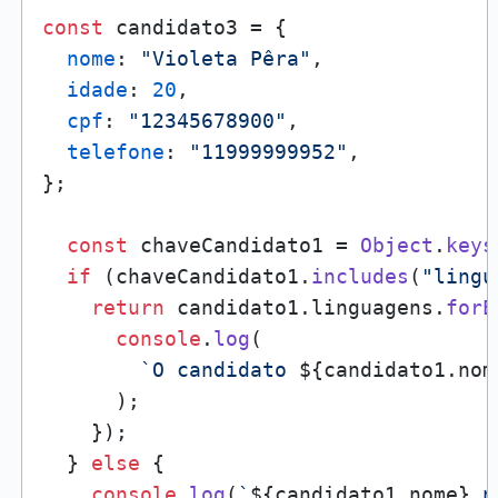
const
 candidato3 = {

nome
: 
"Violeta Pêra"
,

idade
: 
20
,

cpf
: 
"12345678900"
,

telefone
: 
"11999999952"
,

};

const
 chaveCandidato1 = 
Object
.
keys
if
 (chaveCandidato1.
includes
(
"lingu
return
 candidato1.
linguagens
.
forE
console
.
log
(

`O candidato 
${candidato1.nom
      );

    });

  } 
else
 {

console
.
log
(
`
${candidato1.nome}
 n