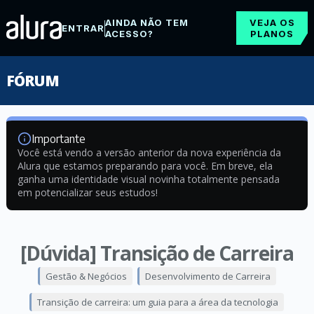
AINDA NÃO TEM
VEJA OS
ENTRAR
ACESSO?
PLANOS
FÓRUM
Importante
Você está vendo a versão anterior da nova experiência da
Alura que estamos preparando para você. Em breve, ela
ganha uma identidade visual novinha totalmente pensada
em potencializar seus estudos!
[Dúvida] Transição de Carreira
Gestão & Negócios
Desenvolvimento de Carreira
Transição de carreira: um guia para a área da tecnologia