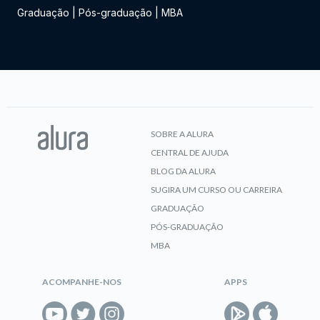
Graduação
|
Pós-graduação
|
MBA
SOBRE A ALURA
CENTRAL DE AJUDA
BLOG DA ALURA
SUGIRA UM CURSO OU CARREIRA
GRADUAÇÃO
PÓS-GRADUAÇÃO
MBA
ACOMPANHE-NOS
APPS