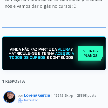
nós e vamos dar o gás no curso! :D
AINDA NÃO FAZ PARTE DA
ALURA
?
VEJA OS
MATRICULE-SE E TENHA
ACESSO A
PLANOS
TODOS OS CURSOS
E CONTEÚDOS
1
RESPOSTA
Lorena Garcia
por
|
15515.2k
xp |
23368
posts
Instrutor