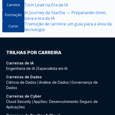
Tech Lead na Era da IA
Carreira
AI Journey da StartSe — Preparando times
Formação
para a era da IA
Transição de carreira: um guia para a área da
Curso
tecnologia
TRILHAS POR CARREIRA
Carreiras de IA
Engenharia de IA
Especialista em IA
|
Carreiras de Dados
Ciência de Dados
Análise de Dados
Governança de
|
|
Dados
Carreiras de Cyber
Cloud Security
AppSec: Desenvolvimento Seguro de
|
Aplicações