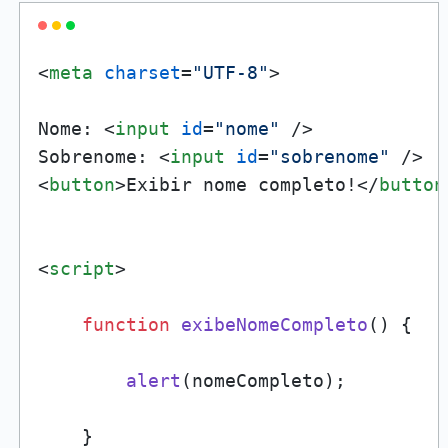
<
meta
charset
=
"UTF-8"
>
Nome: 
<
input
id
=
"nome"
 />
Sobrenome: 
<
input
id
=
"sobrenome"
 />
<
button
>
Exibir nome completo!
</
button
<
script
>
function
exibeNomeCompleto
(
) {

alert
(nomeCompleto);

    }
