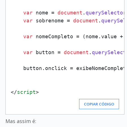
var
 nome = 
document
.
querySelector
var
 sobrenome = 
document
.
querySel
var
 nomeCompleto = (nome.
value
 + 
var
 button = 
document
.
querySelect
    button.
onclick
 = exibeNomeCompleto
</
script
>
COPIAR CÓDIGO
Mas assim é: