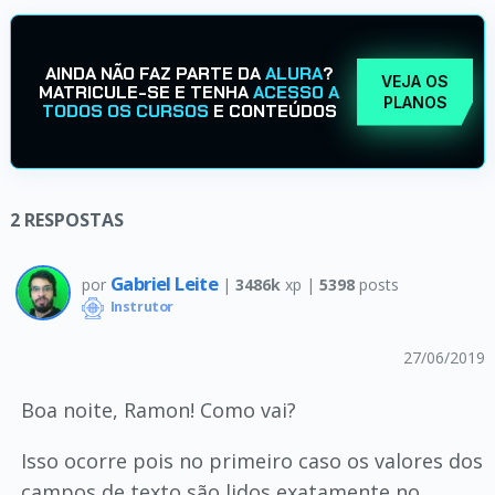
AINDA NÃO FAZ PARTE DA
ALURA
?
VEJA OS
MATRICULE-SE E TENHA
ACESSO A
PLANOS
TODOS OS CURSOS
E CONTEÚDOS
2
RESPOSTAS
Gabriel Leite
por
|
3486k
xp |
5398
posts
Instrutor
27/06/2019
Boa noite, Ramon! Como vai?
Isso ocorre pois no primeiro caso os valores dos
campos de texto são lidos exatamente no