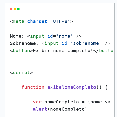
<
meta
charset
=
"UTF-8"
>
Nome: 
<
input
id
=
"nome"
 />
Sobrenome: 
<
input
id
=
"sobrenome"
 />
<
button
>
Exibir nome completo!
</
button
<
script
>
function
exibeNomeCompleto
(
) {

var
 nomeCompleto = (nome.
valu
alert
(nomeCompleto);
