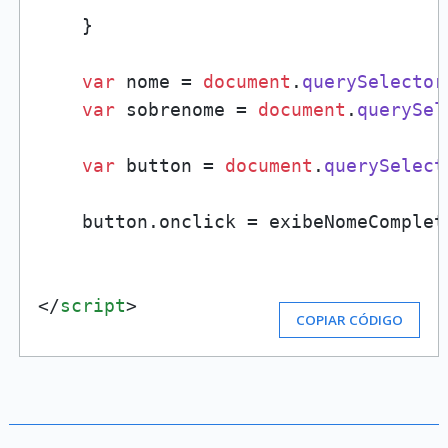
    }

var
 nome = 
document
.
querySelector
var
 sobrenome = 
document
.
querySel
var
 button = 
document
.
querySelect
    button.
onclick
 = exibeNomeCompleto
</
script
>
COPIAR CÓDIGO