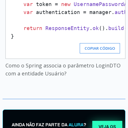
var
 token = 
new
UsernamePasswordA
var
 authentication = manager.
auth
return
ResponseEntity
.
ok
().
build
(
COPIAR CÓDIGO
Como o Spring associa o parâmetro LoginDTO
com a entidade Usuário?
AINDA NÃO FAZ PARTE DA
ALURA
?
VEJA OS