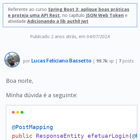
Referente ao curso
Spring Boot 3: aplique boas práticas
e proteja uma API Rest
, no capítulo
JSON Web Token
e
atividade
Adicionando a lib auth0 jwt
Publicado 2 anos atrás
, em 04/07/2024
Lucas Feliciano Bassetto
por
|
99.7k
xp |
7
posts
Boa noite,
Minha dúvida é a seguinte:
@PostMapping
public
ResponseEntity
efetuarLogin
(
@R