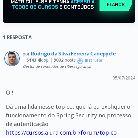
MATRICULE-SE E TENHA
ACESSO A
PLANOS
TODOS OS CURSOS
E CONTEÚDOS
1
RESPOSTA
Rodrigo da Silva Ferreira Caneppele
por
|
5143.4k
xp |
9032
posts
Instrutor
Gestor de conteúdos de cibersegurança
05/07/2024
Oi!
Dá uma lida nesse tópico, que lá eu expliquei o
funcionamento do Spring Security no processo
de autenticação:
https://cursos.alura.com.br/forum/topico-