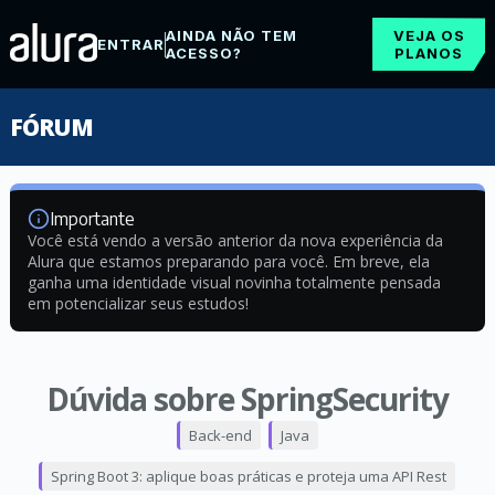
AINDA NÃO TEM
VEJA OS
ENTRAR
ACESSO?
PLANOS
FÓRUM
Importante
Você está vendo a versão anterior da nova experiência da
Alura que estamos preparando para você. Em breve, ela
ganha uma identidade visual novinha totalmente pensada
em potencializar seus estudos!
Dúvida sobre SpringSecurity
Back-end
Java
Spring Boot 3: aplique boas práticas e proteja uma API Rest