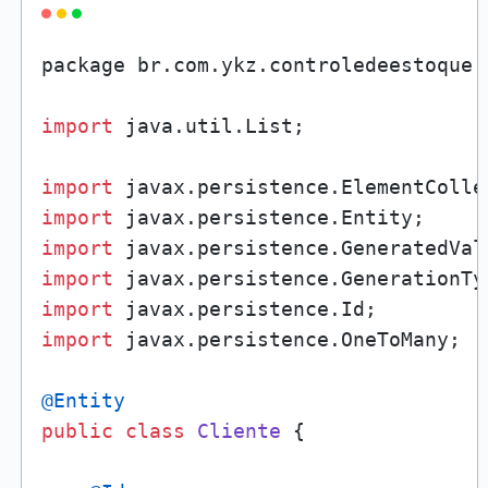
package br.
com
.
ykz
.
controledeestoque
.
import
 java.
util
.
List
;

import
 javax.
persistence
.
ElementColle
import
 javax.
persistence
.
Entity
import
 javax.
persistence
.
GeneratedVal
import
 javax.
persistence
.
GenerationTy
import
 javax.
persistence
.
Id
import
 javax.
persistence
.
OneToMany
;

@Entity
public
class
Cliente
 {
