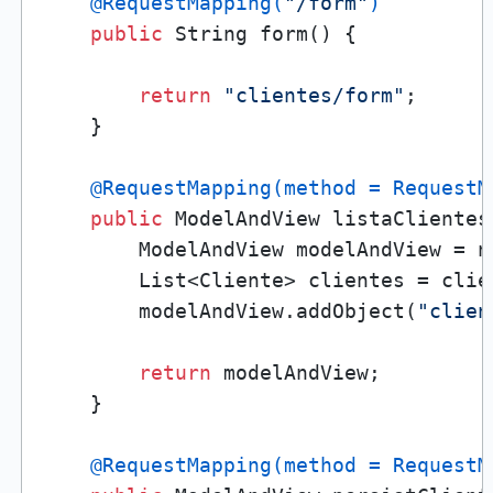
@RequestMapping(
"/form"
)
public
 String form() {

return
"clientes/form"
;

    }

@RequestMapping(method = RequestM
public
 ModelAndView listaClientes(
        ModelAndView modelAndView = n
        List<Cliente> clientes = clie
        modelAndView.addObject(
"clien
return
 modelAndView;

    }

@RequestMapping(method = RequestM