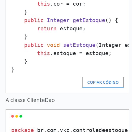
this
.
cor
 = cor;

    }

public
Integer
getEstoque
(
) {

return
 estoque;

    }

public
void
setEstoque
(
Integer es
this
.
estoque
 = estoque;

    }    

COPIAR CÓDIGO
A classe ClienteDao
package
 br.com.ykz.controledeestoque.d