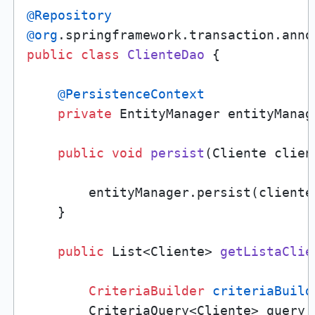
@Repository
@org
public
class
ClienteDao
 {

@PersistenceContext
private
 EntityManager entityManage
public
void
persist
(Cliente clien
        entityManager.persist(cliente)
    }

public
 List<Cliente> 
getListaClie
CriteriaBuilder
criteriaBuild
        CriteriaQuery<Cliente> query 