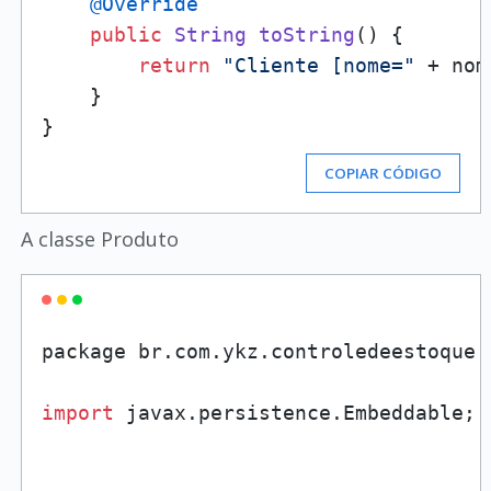
@Override
public
String
toString
(
) {

return
"Cliente [nome="
 + nom
    }

COPIAR CÓDIGO
A classe Produto
package br.
com
.
ykz
.
controledeestoque
.
import
 javax.
persistence
.
Embeddable
;
