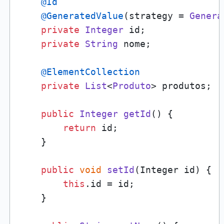
@Id
@GeneratedValue
(strategy = 
Genera
private
Integer
 id;

private
String
 nome;

@ElementCollection
private
List
<
Produto
> produtos;

public
Integer
getId
(
) {

return
 id;

    }

public
void
setId
(
Integer id
) {

this
.
id
 = id;

    }
