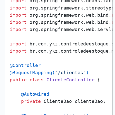
import
 org.springframework.beans.fact
import
import
 org.springframework.web.bind.
a
import
 org.springframework.web.bind.
a
import
 org.springframework.web.servle
import
import
 br.com.ykz.controledeestoque.m
@Controller
@RequestMapping(
"/clientes"
)
public
class
ClienteController
 {

@Autowired
private
 ClienteDao clienteDao;
