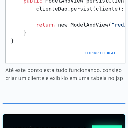
public
 ModelAndView persistClient
        clienteDao.persist(cliente);

return
 new ModelAndView(
"redi
    }

COPIAR CÓDIGO
Até este ponto esta tudo funcionando, consigo
criar um cliente e exibi-lo em uma tabela no jsp