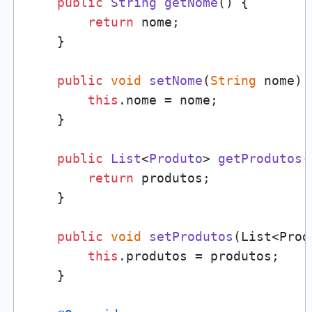
public
String
getNome
(
) {

return
 nome;

    }

public
void
setNome
(
String
 nome
) {
this
.
nome
 = nome;

    }

public
List
<
Produto
> 
getProdutos
(
return
 produtos;

    }

public
void
setProdutos
(
List<Prod
this
.
produtos
 = produtos;

    }
