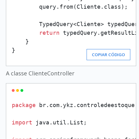
        query.from(Cliente.class);

        TypedQuery<Cliente> typedQuer
return
 typedQuery.getResultLis
    }

}
COPIAR CÓDIGO
A classe ClienteController
package
 br.com.ykz.controledeestoque.
import
 java.util.List;
