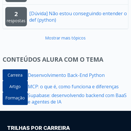
2
[Dúvida] Não estou conseguindo entender o
def (python)
respostas
Mostrar mais tópicos
CONTEÚDOS ALURA COM O TEMA
Desenvolvimento Back-End Python
Carreira
MCP: o que é, como funciona e diferenças
Artigo
Supabase: desenvolvendo backend com BaaS
Formação
e agentes de IA
TRILHAS POR CARREIRA