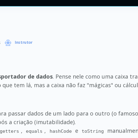
s
Instrutor
sportador de dados
. Pense nele como uma caixa tra
que tem lá, mas a caixa não faz "mágicas" ou cálcu
ra passar dados de um lado para o outro (o famoso
s a criação (imutabilidade).
,
,
e
manualmen
getters
equals
hashCode
toString