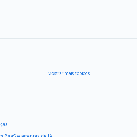
Mostrar mais tópicos
nças
 BaaS e agentes de IA