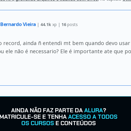
 Bernardo Vieira
|
44.1k
xp |
16
posts
o record, ainda ñ entendi mt bem quando devo usar 
u ele não é necessario? Ele é importante ate que po
AINDA NÃO FAZ PARTE DA
ALURA
?
MATRICULE-SE E TENHA
ACESSO A TODOS
OS CURSOS
E CONTEÚDOS