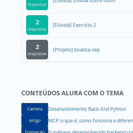
[Dúvida] Dúvida sobre Gson
respostas
2
[Dúvida] Exercício 2
respostas
2
[Projeto] localiza-cep
respostas
CONTEÚDOS ALURA COM O TEMA
Desenvolvimento Back-End Python
Carreira
MCP: o que é, como funciona e difere
Artigo
Supabase: desenvolvendo backend com
Formação