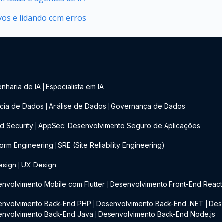
vos e lidando com erros
nharia de IA
Especialista em IA
|
cia de Dados
Análise de Dados
Governança de Dados
|
|
d Security
AppSec: Desenvolvimento Seguro de Aplicações
|
form Engineering
SRE (Site Reliability Engineering)
|
esign
UX Design
|
nvolvimento Mobile com Flutter
Desenvolvimento Front-End Reac
|
envolvimento Back-End PHP
Desenvolvimento Back-End .NET
Des
|
|
envolvimento Back-End Java
Desenvolvimento Back-End Node.js
|