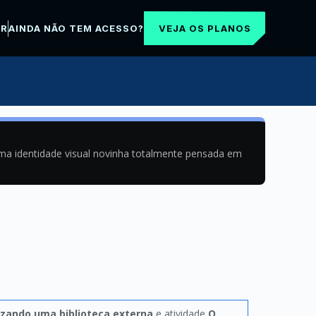
VEJA OS PLANOS
AR
AINDA NÃO TEM ACESSO?
uma identidade visual novinha totalmente pensada em
lizando uma biblioteca externa
e atividade
O