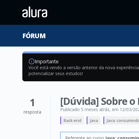
FÓRUM
Importante
Você está vendo a versão anterior da nova experiênci
potencializar seus estudos!
[Dúvida] Sobre o
1
Publicado 5 meses atrás
, em 12/03/20
resposta
Back-end
Java
Java: consumindo
Referente ao curso
Java: consumin