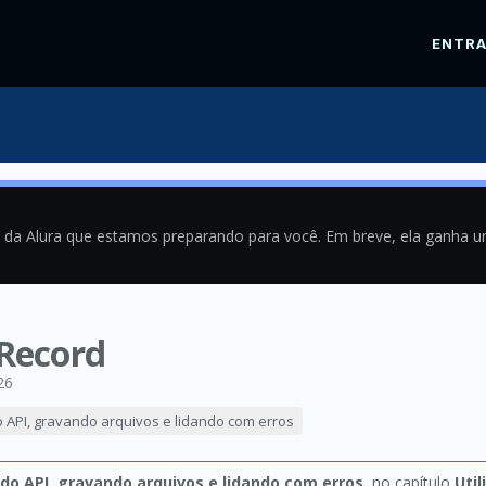
ENTR
a da Alura que estamos preparando para você. Em breve, ela ganha 
 Record
26
 API, gravando arquivos e lidando com erros
do API, gravando arquivos e lidando com erros
, no capítulo
Uti