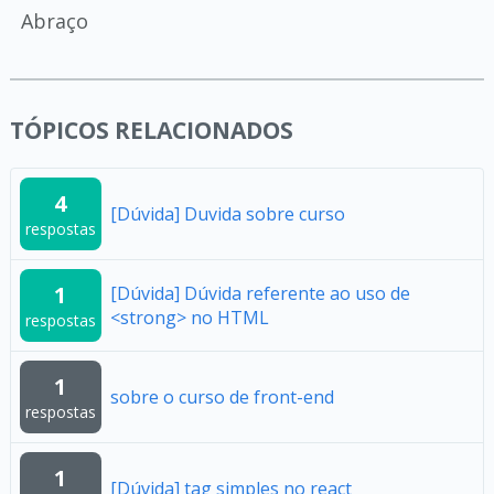
Abraço
TÓPICOS RELACIONADOS
4
[Dúvida] Duvida sobre curso
respostas
1
[Dúvida] Dúvida referente ao uso de
<strong> no HTML
respostas
1
sobre o curso de front-end
respostas
1
[Dúvida] tag simples no react