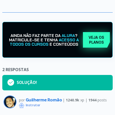
AINDA NÃO FAZ PARTE DA
ALURA
?
VEJA OS
MATRICULE-SE E TENHA
ACESSO A
PLANOS
TODOS OS CURSOS
E CONTEÚDOS
2
RESPOSTAS
SOLUÇÃO!
Guilherme Romão
por
|
1240.9k
xp |
1944
posts
Instrutor