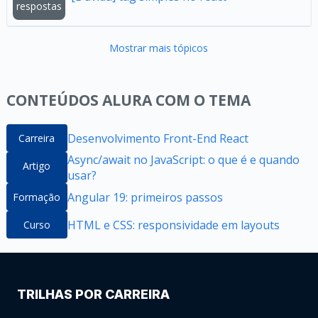
respostas
Mostrar mais tópicos
CONTEÚDOS ALURA COM O TEMA
Desenvolvimento Front-End React
Carreira
Async/await no JavaScript: o que é e quando
Artigo
usar?
Angular 19: primeiros passos
Formação
HTML e CSS: responsividade em layouts
Curso
TRILHAS POR CARREIRA