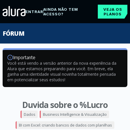
AINDA NÃO TEM
VEJA OS
ENTRAR
ACESSO?
PLANOS
FÓRUM
Importante
Você está vendo a versão anterior da nova experiência da
Alura que estamos preparando para você. Em breve, ela
ganha uma identidade visual novinha totalmente pensada
em potencializar seus estudos!
Duvida sobre o %Lucro
Dados
Business Intelligence & Visualização
BI com Excel: criando bancos de dados com planilhas