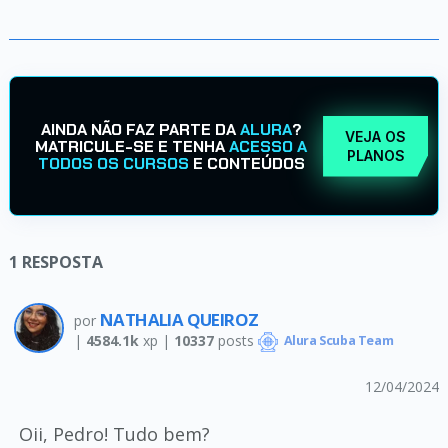
AINDA NÃO FAZ PARTE DA
ALURA
?
VEJA OS
MATRICULE-SE E TENHA
ACESSO A
PLANOS
TODOS OS CURSOS
E CONTEÚDOS
1
RESPOSTA
NATHALIA QUEIROZ
por
|
4584.1k
xp |
10337
posts
Alura Scuba Team
12/04/2024
Oii, Pedro! Tudo bem?