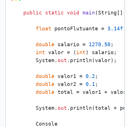
public
static
void
main
(
String[] 
float
 pontoFlutuante = 
3.14f
;

double
 salario = 
1270.50
;

int
 valor = (
int
) salario;

        System.
out
.println(valor);

double
 valor1 = 
0.2
;

double
 valor2 = 
0.1
;

double
 total = valor1 + valor2
        System.
out
.println(total + po
        Console
