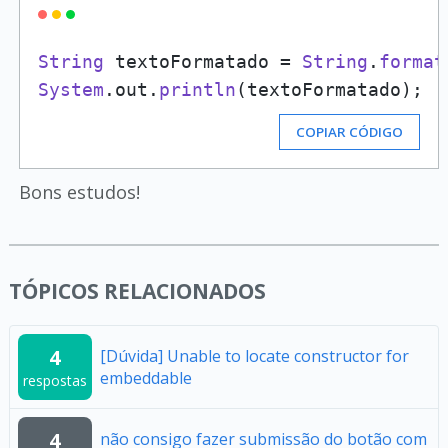
String
 textoFormatado = 
String
.
format
System
.
out
.
println
(textoFormatado);
COPIAR CÓDIGO
Bons estudos!
TÓPICOS RELACIONADOS
4
[Dúvida] Unable to locate constructor for
embeddable
respostas
4
não consigo fazer submissão do botão com