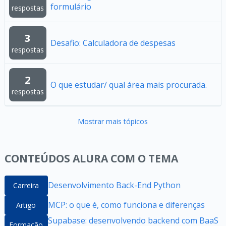
formulário
respostas
3
Desafio: Calculadora de despesas
respostas
2
O que estudar/ qual área mais procurada.
respostas
Mostrar mais tópicos
CONTEÚDOS ALURA COM O TEMA
Desenvolvimento Back-End Python
Carreira
MCP: o que é, como funciona e diferenças
Artigo
Supabase: desenvolvendo backend com BaaS
Formação