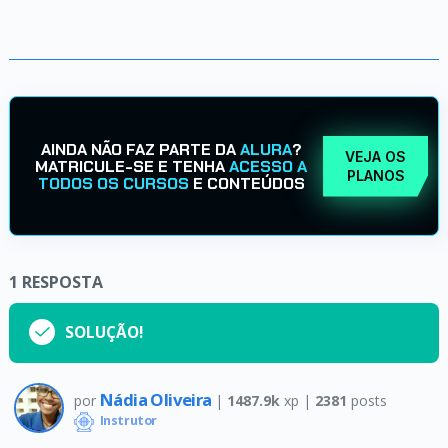
AINDA NÃO FAZ PARTE DA
ALURA
?
VEJA OS
MATRICULE-SE E TENHA
ACESSO A
PLANOS
TODOS OS CURSOS
E CONTEÚDOS
1
RESPOSTA
SOLUÇÃO!
Nádia Oliveira
por
|
1487.9k
xp |
2381
posts
Instrutor