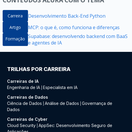
CONTEÚDOS ALURA COM O TEMA
Desenvolvimento Back-End Python
Carreira
MCP: o que é, como funciona e diferenças
Artigo
Supabase: desenvolvendo backend com BaaS
Formação
e agentes de IA
TRILHAS POR CARREIRA
Carreiras de IA
Engenharia de IA
Especialista em IA
|
Carreiras de Dados
Ciência de Dados
Análise de Dados
Governança de
|
|
Dados
Carreiras de Cyber
Cloud Security
AppSec: Desenvolvimento Seguro de
|
Aplicações