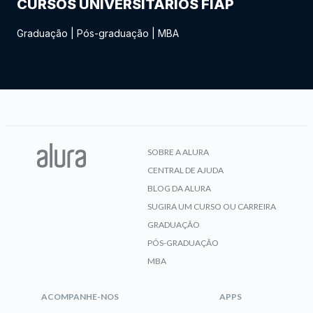
CURSOS UNIVERSITÁRIOS FIAP
Graduação
|
Pós-graduação
|
MBA
SOBRE A ALURA
CENTRAL DE AJUDA
BLOG DA ALURA
SUGIRA UM CURSO OU CARREIRA
GRADUAÇÃO
PÓS-GRADUAÇÃO
MBA
ACOMPANHE-NOS
APPS