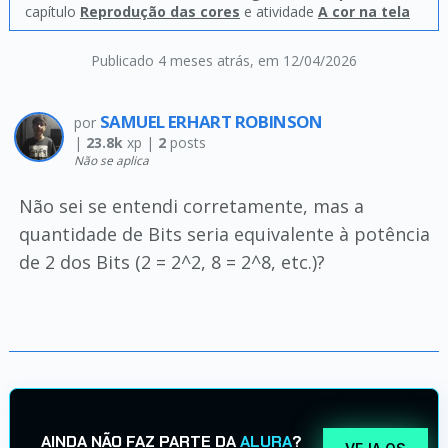
capítulo
Reprodução das cores
e atividade
A cor na tela
Publicado 4 meses atrás
, em 12/04/2026
SAMUEL ERHART ROBINSON
por
|
23.8k
xp |
2
posts
Não se aplica
Não sei se entendi corretamente, mas a
quantidade de Bits seria equivalente à potência
de 2 dos Bits (2 = 2^2, 8 = 2^8, etc.)?
AINDA NÃO FAZ PARTE DA
ALURA
?