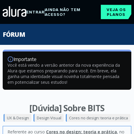
AINDA NÃO TEM
VEJA OS
ENTRAR
ACESSO?
PLANOS
FÓRUM
Importante
Você está vendo a versão anterior da nova experiência da
Alura que estamos preparando para você. Em breve, ela
ganha uma identidade visual novinha totalmente pensada
em potencializar seus estudos!
[Dúvida] Sobre BITS
UX & Design
Design Visual
Cores no design: teoria e prática
Referente ao curso
Cores no design: teoria e prática
, no