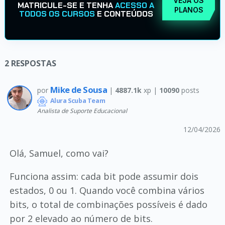
VEJA OS
MATRICULE-SE E TENHA
ACESSO A
PLANOS
TODOS OS CURSOS
E CONTEÚDOS
2
RESPOSTAS
Mike de Sousa
por
|
4887.1k
xp |
10090
posts
Alura Scuba Team
Analista de Suporte Educacional
12/04/2026
Olá, Samuel, como vai?
Funciona assim: cada bit pode assumir dois
estados, 0 ou 1. Quando você combina vários
bits, o total de combinações possíveis é dado
por 2 elevado ao número de bits.