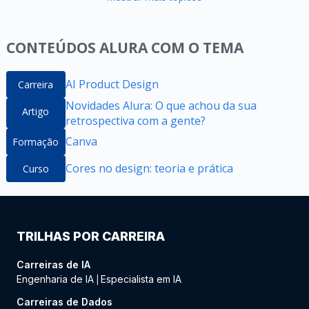
CONTEÚDOS ALURA COM O TEMA
AI Product Design
Carreira
Novidades Alura: O que achou da sua
Artigo
retrospectiva com a gente?
Canva
Formação
Cores no design: teoria e prática
Curso
TRILHAS POR CARREIRA
Carreiras de IA
Engenharia de IA
Especialista em IA
|
Carreiras de Dados