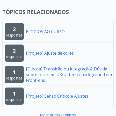
TÓPICOS RELACIONADOS
2
ELOGIOS AO CURSO
respostas
2
[Projeto] Ajuste de cores
respostas
[Dúvida] Transição ou integração? Dúvida
1
sobre focar em UX/UI tendo background em
respostas
Front-end
1
[Projeto] Senso Crítico e Ajustes
respostas
Mostrar mais tópicos