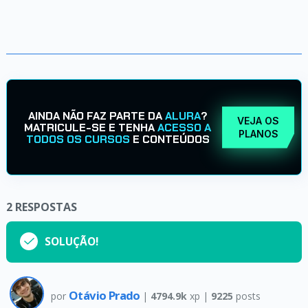
AINDA NÃO FAZ PARTE DA
ALURA
?
VEJA OS
MATRICULE-SE E TENHA
ACESSO A
PLANOS
TODOS OS CURSOS
E CONTEÚDOS
2
RESPOSTAS
SOLUÇÃO!
Otávio Prado
por
|
4794.9k
xp |
9225
posts