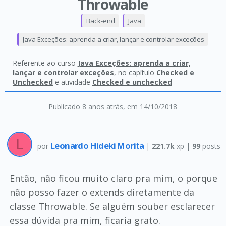
Throwable
Back-end
Java
Java Exceções: aprenda a criar, lançar e controlar exceções
Referente ao curso
Java Exceções: aprenda a criar,
lançar e controlar exceções
, no capítulo
Checked e
Unchecked
e atividade
Checked e unchecked
Publicado 8 anos atrás
, em 14/10/2018
Leonardo Hideki Morita
por
|
221.7k
xp |
99
posts
Então, não ficou muito claro pra mim, o porque
não posso fazer o extends diretamente da
classe Throwable. Se alguém souber esclarecer
essa dúvida pra mim, ficaria grato.