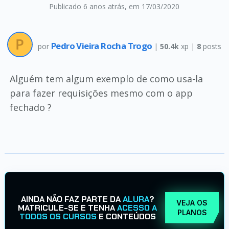
Publicado 6 anos atrás
, em 17/03/2020
Pedro Vieira Rocha Trogo
por
|
50.4k
xp |
8
posts
Alguém tem algum exemplo de como usa-la
para fazer requisições mesmo com o app
fechado ?
AINDA NÃO FAZ PARTE DA
ALURA
?
VEJA OS
MATRICULE-SE E TENHA
ACESSO A
PLANOS
TODOS OS CURSOS
E CONTEÚDOS