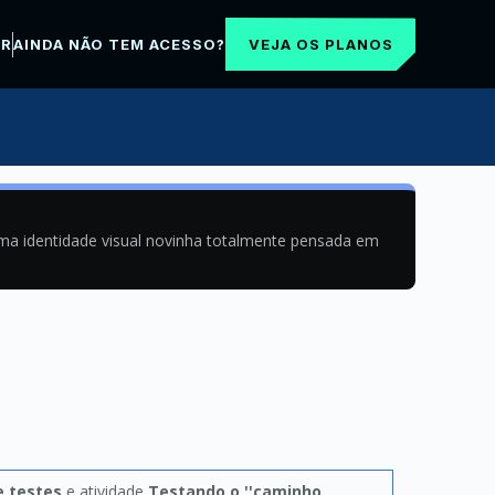
VEJA OS PLANOS
AR
AINDA NÃO TEM ACESSO?
uma identidade visual novinha totalmente pensada em
e testes
e atividade
Testando o ''caminho