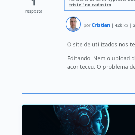
1
triste'' no cadastro
resposta
Cristian
por
|
42k
xp |
O site de utilizados nos t
Editando: Nem o upload d
aconteceu. O problema de