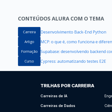
CONTEÚDOS ALURA COM O TEMA
Desenvolvimento Back-End Python
Carreira
MCP: o que é, como funciona e difere
Artigo
Supabase: desenvolvendo backend com
Formação
Cypress: automatizando testes E2E
Curso
TRILHAS POR CARREIRA
Carreiras de IA
Enge
Carreiras de Dados
Ciên