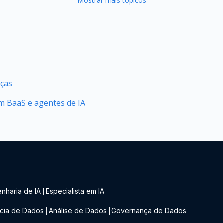
Mostrar mais tópicos
nças
 BaaS e agentes de IA
nharia de IA
Especialista em IA
|
cia de Dados
Análise de Dados
Governança de Dados
|
|