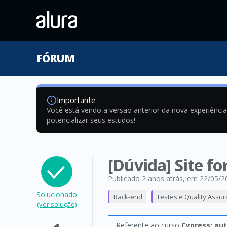
FÓRUM
Importante
Você está vendo a versão anterior da nova experiênci
potencializar seus estudos!
[Dúvida] Site fo
Publicado 2 anos atrás
, em 22/05/2
Solucionado
Back-end
Testes e Quality Assu
(ver solução)
Referente ao curso
Cypress: au