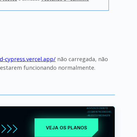
d-cypress.vercel.app/
não carregada, não
a estarem funcionando normalmente.
VEJA OS PLANOS