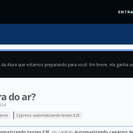
ENTR
a da Alura que estamos preparando para você. Em breve, ela ganha 
ra do ar?
024
rance
Cypress: automatizando testes E2E
tomatizando testes E2E
, no capítulo
Automatizando cenários d