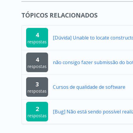
TÓPICOS RELACIONADOS
4
[Dúvida] Unable to locate construc
respostas
4
não consigo fazer submissão do bo
respostas
3
Cursos de qualidade de software
respostas
2
[Bug] Não está sendo possível reali
respostas