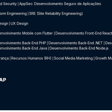
d Security
AppSec: Desenvolvimento Seguro de Aplicações
|
form Engineering
SRE (Site Reliability Engineering)
|
esign
UX Design
|
nvolvimento Mobile com Flutter
Desenvolvimento Front-End Reac
|
envolvimento Back-End PHP
Desenvolvimento Back-End .NET
Des
|
|
envolvimento Back-End Java
Desenvolvimento Back-End Node.js
|
rança
Recursos Humanos (RH)
Social Media Marketing
Growth Ma
|
|
|
IAP