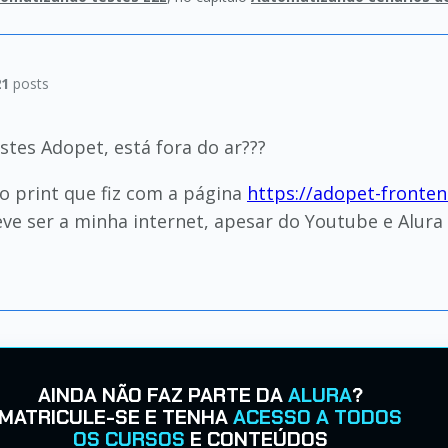
21
posts
estes Adopet, está fora do ar???
o print que fiz com a página
https://adopet-fronten
ve ser a minha internet, apesar do Youtube e Alur
AINDA NÃO FAZ PARTE DA
ALURA
?
MATRICULE-SE E TENHA
ACESSO A TODOS
OS CURSOS
E CONTEÚDOS