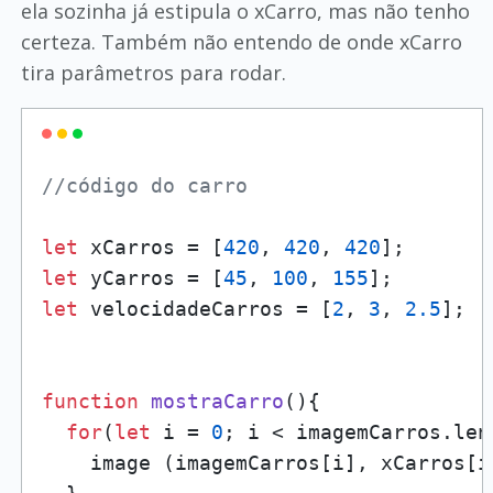
ela sozinha já estipula o xCarro, mas não tenho
certeza. Também não entendo de onde xCarro
tira parâmetros para rodar.
//código do carro
let
 xCarros = [
420
, 
420
, 
420
let
 yCarros = [
45
, 
100
, 
155
let
 velocidadeCarros = [
2
, 
3
, 
2.5
];

function
mostraCarro
(
){

for
(
let
 i = 
0
; i < imagemCarros.
len
    image (imagemCarros[i], xCarros[i