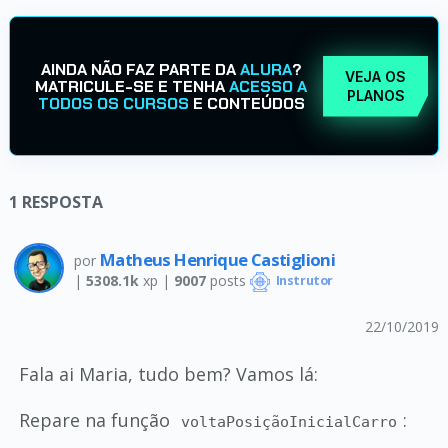
AINDA NÃO FAZ PARTE DA
ALURA
?
VEJA OS
MATRICULE-SE E TENHA
ACESSO A
PLANOS
TODOS OS CURSOS
E CONTEÚDOS
1
RESPOSTA
Matheus Henrique Castiglioni
por
|
5308.1k
xp |
9007
posts
Instrutor
22/10/2019
Fala ai Maria, tudo bem? Vamos lá:
Repare na função
:
voltaPosiçãoInicialCarro