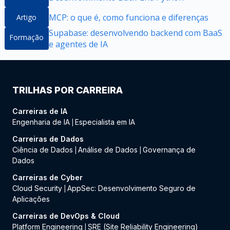
MCP: o que é, como funciona e diferenças
Artigo
Supabase: desenvolvendo backend com BaaS
Formação
e agentes de IA
TRILHAS POR CARREIRA
Carreiras de IA
Engenharia de IA
Especialista em IA
|
Carreiras de Dados
Ciência de Dados
Análise de Dados
Governança de
|
|
Dados
Carreiras de Cyber
Cloud Security
AppSec: Desenvolvimento Seguro de
|
Aplicações
Carreiras de DevOps & Cloud
Platform Engineering
SRE (Site Reliability Engineering)
|