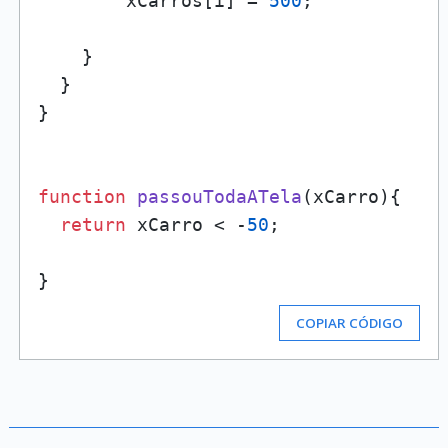
        xCarros[i] = 
500
;

    }

  }

}

function
passouTodaATela
(
xCarro
){

return
 xCarro < -
50
;

COPIAR CÓDIGO