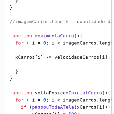
  }

}

//imagemCarros.Length = quantidade de
function
movimentaCarro
(
){

for
 ( i = 
0
; i < imagemCarros.
lengt
  xCarros[i] -= velocidadeCarros[i];

  }

}

function
 voltaPosiçã
oInicialCarro
(
){

for
 ( i = 
0
; i < imagemCarros.
lengt
if
 (
passouTodaATela
(xCarros[i])){
