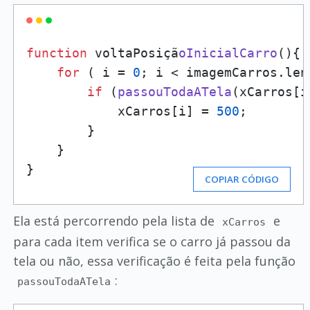
function
 voltaPosiçã
oInicialCarro
(
){

for
 ( i = 
0
; i < imagemCarros.
len
if
 (
passouTodaATela
(xCarros[i]
            xCarros[i] = 
500
;

        }

    }

}
COPIAR CÓDIGO
Ela está percorrendo pela lista de
e
xCarros
para cada item verifica se o carro já passou da
tela ou não, essa verificação é feita pela função
:
passouTodaATela